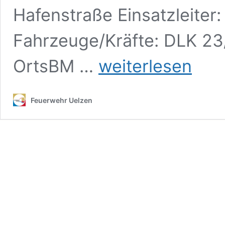
Hafenstraße Einsatzleiter
Fahrzeuge/Kräfte: DLK 23/
065.
OrtsBM …
weiterlesen
F1
–
Nachlöscharbeiten
Feuerwehr Uelzen
–
Kohlehaufen
–
Kohleumschlagplatz