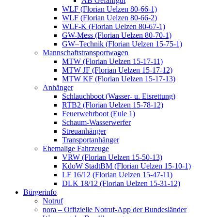
AB Gefahrgut
WLF (Florian Uelzen 80-66-1)
WLF (Florian Uelzen 80-66-2)
WLF-K (Florian Uelzen 80-67-1)
GW-Mess (Florian Uelzen 80-70-1)
GW–Technik (Florian Uelzen 15-75-1)
Mannschaftstransportwagen
MTW (Florian Uelzen 15-17-11)
MTW JF (Florian Uelzen 15-17-12)
MTW KF (Florian Uelzen 15-17-13)
Anhänger
Schlauchboot (Wasser- u. Eisrettung)
RTB2 (Florian Uelzen 15-78-12)
Feuerwehrboot (Eule 1)
Schaum-Wasserwerfer
Streuanhänger
Transportanhänger
Ehemalige Fahrzeuge
VRW (Florian Uelzen 15-50-13)
KdoW StadtBM (Florian Uelzen 15-10-1)
LF 16/12 (Florian Uelzen 15-47-11)
DLK 18/12 (Florian Uelzen 15-31-12)
Bürgerinfo
Notruf
nora – Offizielle Notruf-App der Bundesländer