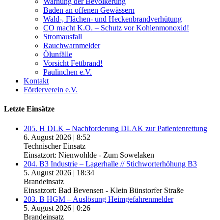
Warnung der Bevölkerung
Baden an offenen Gewässern
Wald-, Flächen- und Heckenbrandverhütung
CO macht K.O. – Schutz vor Kohlenmonoxid!
Stromausfall
Rauchwarnmelder
Ölunfälle
Vorsicht Fettbrand!
Paulinchen e.V.
Kontakt
Förderverein e.V.
Letzte Einsätze
205. H DLK – Nachforderung DLAK zur Patientenrettung
6. August 2026
|
8:52
Technischer Einsatz
Einsatzort: Nienwohlde - Zum Sowelaken
204. B3 Industrie – Lagerhalle // Stichworterhöhung B3
5. August 2026
|
18:34
Brandeinsatz
Einsatzort: Bad Bevensen - Klein Bünstorfer Straße
203. B HGM – Auslösung Heimgefahrenmelder
5. August 2026
|
0:26
Brandeinsatz