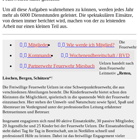
Um all diese Aufgaben wahrnehmen zu können, werden jedes Jahr
mehr als 6000 Dienststunden geleistet. Die spektakulären Einsätze,
von denen immer berichtet wird, machen von der zu leistenden
Arbeit nur einen kleinen Teil aus.
Die
Mitglieder
Wie werde ich Mitglied?
Feuerwehr
Kommando
Wochenendbereitschaft / BVD
Uelzen handelt nach
Partnerwehr Feuerwehr Miesbach
dem Feuerwehr
Leitmotiv
„Retten,
Löschen, Bergen, Schützen“
!
Die Freiwillige Feuerwehr Uelzen ist eine Schwerpunktfeuerwehr, die aus
verschiedenen Abteilungen besteht. Die Kinderfeuerwehr bietet schon den
Kleinsten die Möglichkeit, spielerisch in die spannende Welt der Feuerwehr
einzutauchen. Hier stehen der Umwelt- und Naturschutz sowie Spiel, Spaß und
Abenteuer im Vordergrund unter der professionellen Leitung erfahrener
Betreuerinnen und Betreuer.
Insgesamt engagieren sich rund 80 aktive Einsatzkräfte, 30 passive Mitglieder,
20 Jugendliche und 25 Kinder bei der Feuerwehr Uelzen. Die Einsatzabteilung
steht dabei Tag für Tag in Bereitschaft, um in Notfällen schnell und
professionell Hilfe zu leisten. Dabei ist das freiwillige Engagement vieler