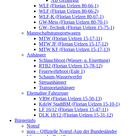
AB Gefahrgut
WLF (Florian Uelzen 80-66-1)
WLF (Florian Uelzen 80-66-2)
WLF-K (Florian Uelzen 80-67-1)
GW-Mess (Florian Uelzen 80-70-1)
GW–Technik (Florian Uelzen 15-75-1)
Mannschaftstransportwagen
MTW (Florian Uelzen 15-17-11)
MTW JF (Florian Uelzen 15-17-12)
MTW KF (Florian Uelzen 15-17-13)
Anhänger
Schlauchboot (Wasser- u. Eisrettung)
RTB2 (Florian Uelzen 15-78-12)
Feuerwehrboot (Eule 1)
Schaum-Wasserwerfer
Streuanhänger
Transportanhänger
Ehemalige Fahrzeuge
VRW (Florian Uelzen 15-50-13)
KdoW StadtBM (Florian Uelzen 15-10-1)
LF 16/12 (Florian Uelzen 15-47-11)
DLK 18/12 (Florian Uelzen 15-31-12)
Bürgerinfo
Notruf
nora – Offizielle Notruf-App der Bundesländer