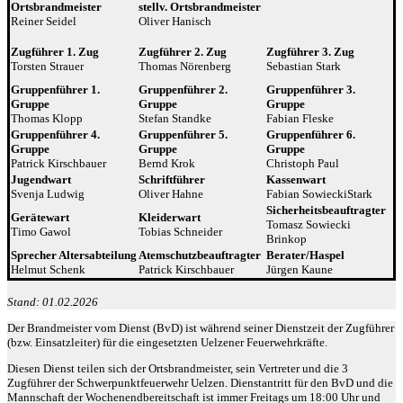
Ortsbrandmeister
stellv. Ortsbrandmeister
Reiner Seidel
Oliver Hanisch
Zugführer 1. Zug
Zugführer 2. Zug
Zugführer 3. Zug
Torsten Strauer
Thomas Nörenberg
Sebastian Stark
Gruppenführer 1.
Gruppenführer 2.
Gruppenführer 3.
Gruppe
Gruppe
Gruppe
Thomas Klopp
Stefan Standke
Fabian Fleske
Gruppenführer 4.
Gruppenführer 5.
Gruppenführer 6.
Gruppe
Gruppe
Gruppe
Patrick Kirschbauer
Bernd Krok
Christoph Paul
Jugendwart
Schriftführer
Kassenwart
Svenja Ludwig
Oliver Hahne
Fabian SowieckiStark
Sicherheitsbeauftragter
Gerätewart
Kleiderwart
Tomasz Sowiecki
Timo Gawol
Tobias Schneider
Brinkop
Sprecher Altersabteilung
Atemschutzbeauftragter
Berater/Haspel
Helmut Schenk
Patrick Kirschbauer
Jürgen Kaune
Stand: 01.02.2026
Der Brandmeister vom Dienst (BvD) ist während seiner Dienstzeit der Zugführer
(bzw. Einsatzleiter) für die eingesetzten Uelzener Feuerwehrkräfte.
Diesen Dienst teilen sich der Ortsbrandmeister, sein Vertreter und die 3
Zugführer der Schwerpunktfeuerwehr Uelzen. Dienstantritt für den BvD und die
Mannschaft der Wochenendbereitschaft ist immer Freitags um 18:00 Uhr und