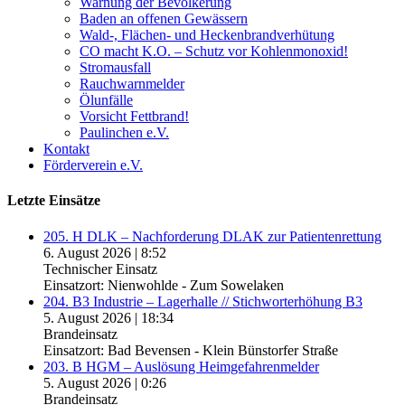
Warnung der Bevölkerung
Baden an offenen Gewässern
Wald-, Flächen- und Heckenbrandverhütung
CO macht K.O. – Schutz vor Kohlenmonoxid!
Stromausfall
Rauchwarnmelder
Ölunfälle
Vorsicht Fettbrand!
Paulinchen e.V.
Kontakt
Förderverein e.V.
Letzte Einsätze
205. H DLK – Nachforderung DLAK zur Patientenrettung
6. August 2026
|
8:52
Technischer Einsatz
Einsatzort: Nienwohlde - Zum Sowelaken
204. B3 Industrie – Lagerhalle // Stichworterhöhung B3
5. August 2026
|
18:34
Brandeinsatz
Einsatzort: Bad Bevensen - Klein Bünstorfer Straße
203. B HGM – Auslösung Heimgefahrenmelder
5. August 2026
|
0:26
Brandeinsatz