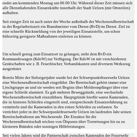
endet am kommenden Montag um 06:00 Uhr. Während dieser Zeit müssen sich
alle Diensthabenden Einsatzkräfte innerhalb der Stadt Uelzen (mit Ortsteilen)
aufhalten.
Seit einiger Zeit ist auch unter der Woche außerhalb der Wochenendbereitschaft
in der Regelarbeitszeit ein Brandmeister vom Dienst (BvD) im Dienst. Ziel ist
eine schnelle Rückmeldung von der jeweiligen Einsatzstelle, um schon
frühzeitig geeignete Maßnahmen einleiten zu können.
Um schnell genug zum Einsatzort zu gelangen, steht dem BvD ein
Kommandowagen (KdoW) zur Verfügung. Der KdoW ist mit verschiedenen
Gerätschaften wie z. B. Feuerlöscher, Verbandskasten und diversem Werkzeug
ausgerüstet.
Bereits Mitte der Siebzigerjahre wurde bei der Schwerpunktfeuerwehr Uelzen
eine Wochenendbereitschaft eingeführt. Der Bereitschaft gehört immer eine
Löschgruppe an und sie werden seit Beginn über Meldeempfänger über eine
eigene Schleife alarmiert. Es gab mehrere Beweggründe, eine wechselnde
Wochenendbereitschaft einzuführen. Hauptgründe hierfür waren Kameraden,
die in hinteren Schleifen eingeteilt sind, entsprechende Einsatzerfahrung zu
vermitteln und die Kameraden in den ersten Schleifen zu entlasten. So
verrichtet jeder in der Schwerpunktfeuerwehr Uelzen im laufenden Jahr seinen
Bereitschaftsdienst am Wochenende. Die Einsätze für die
Wochenendbereitschaft reichen von Ölspuren über Tierrettungen bis zu zu
kleineren Bränden oder sonstigen Hilfeleistungen.
Seit vielen Jahren wird die Partnerschaft zwischen Kameraden der Feuerwehr