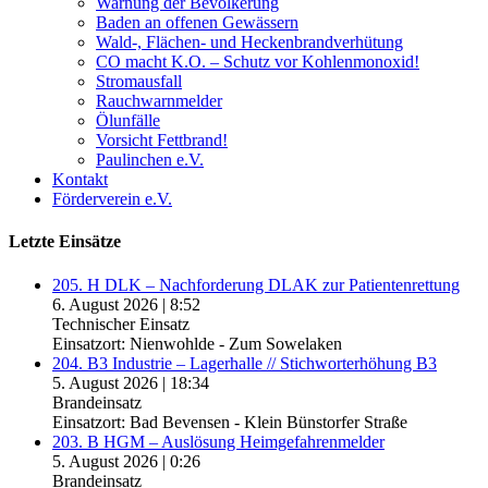
Warnung der Bevölkerung
Baden an offenen Gewässern
Wald-, Flächen- und Heckenbrandverhütung
CO macht K.O. – Schutz vor Kohlenmonoxid!
Stromausfall
Rauchwarnmelder
Ölunfälle
Vorsicht Fettbrand!
Paulinchen e.V.
Kontakt
Förderverein e.V.
Letzte Einsätze
205. H DLK – Nachforderung DLAK zur Patientenrettung
6. August 2026
|
8:52
Technischer Einsatz
Einsatzort: Nienwohlde - Zum Sowelaken
204. B3 Industrie – Lagerhalle // Stichworterhöhung B3
5. August 2026
|
18:34
Brandeinsatz
Einsatzort: Bad Bevensen - Klein Bünstorfer Straße
203. B HGM – Auslösung Heimgefahrenmelder
5. August 2026
|
0:26
Brandeinsatz