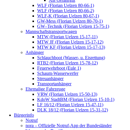
AB Gefahrgut
WLF (Florian Uelzen 80-66-1)
WLF (Florian Uelzen 80-66-2)
WLF-K (Florian Uelzen 80-67-1)
GW-Mess (Florian Uelzen 80-70-1)
GW–Technik (Florian Uelzen 15-75-1)
Mannschaftstransportwagen
MTW (Florian Uelzen 15-17-11)
MTW JF (Florian Uelzen 15-17-12)
MTW KF (Florian Uelzen 15-17-13)
Anhänger
Schlauchboot (Wasser- u. Eisrettung)
RTB2 (Florian Uelzen 15-78-12)
Feuerwehrboot (Eule 1)
Schaum-Wasserwerfer
Streuanhänger
Transportanhänger
Ehemalige Fahrzeuge
VRW (Florian Uelzen 15-50-13)
KdoW StadtBM (Florian Uelzen 15-10-1)
LF 16/12 (Florian Uelzen 15-47-11)
DLK 18/12 (Florian Uelzen 15-31-12)
Bürgerinfo
Notruf
nora – Offizielle Notruf-App der Bundesländer