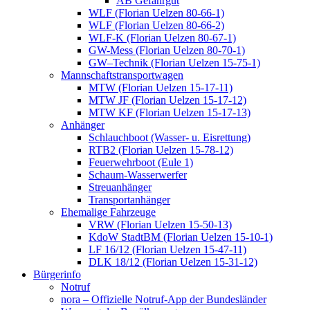
AB Gefahrgut
WLF (Florian Uelzen 80-66-1)
WLF (Florian Uelzen 80-66-2)
WLF-K (Florian Uelzen 80-67-1)
GW-Mess (Florian Uelzen 80-70-1)
GW–Technik (Florian Uelzen 15-75-1)
Mannschaftstransportwagen
MTW (Florian Uelzen 15-17-11)
MTW JF (Florian Uelzen 15-17-12)
MTW KF (Florian Uelzen 15-17-13)
Anhänger
Schlauchboot (Wasser- u. Eisrettung)
RTB2 (Florian Uelzen 15-78-12)
Feuerwehrboot (Eule 1)
Schaum-Wasserwerfer
Streuanhänger
Transportanhänger
Ehemalige Fahrzeuge
VRW (Florian Uelzen 15-50-13)
KdoW StadtBM (Florian Uelzen 15-10-1)
LF 16/12 (Florian Uelzen 15-47-11)
DLK 18/12 (Florian Uelzen 15-31-12)
Bürgerinfo
Notruf
nora – Offizielle Notruf-App der Bundesländer