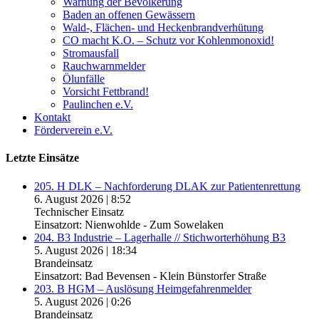
Warnung der Bevölkerung
Baden an offenen Gewässern
Wald-, Flächen- und Heckenbrandverhütung
CO macht K.O. – Schutz vor Kohlenmonoxid!
Stromausfall
Rauchwarnmelder
Ölunfälle
Vorsicht Fettbrand!
Paulinchen e.V.
Kontakt
Förderverein e.V.
Letzte Einsätze
205. H DLK – Nachforderung DLAK zur Patientenrettung
6. August 2026
|
8:52
Technischer Einsatz
Einsatzort: Nienwohlde - Zum Sowelaken
204. B3 Industrie – Lagerhalle // Stichworterhöhung B3
5. August 2026
|
18:34
Brandeinsatz
Einsatzort: Bad Bevensen - Klein Bünstorfer Straße
203. B HGM – Auslösung Heimgefahrenmelder
5. August 2026
|
0:26
Brandeinsatz