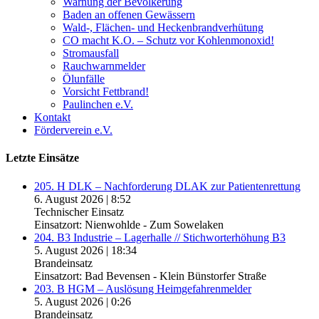
Warnung der Bevölkerung
Baden an offenen Gewässern
Wald-, Flächen- und Heckenbrandverhütung
CO macht K.O. – Schutz vor Kohlenmonoxid!
Stromausfall
Rauchwarnmelder
Ölunfälle
Vorsicht Fettbrand!
Paulinchen e.V.
Kontakt
Förderverein e.V.
Letzte Einsätze
205. H DLK – Nachforderung DLAK zur Patientenrettung
6. August 2026
|
8:52
Technischer Einsatz
Einsatzort: Nienwohlde - Zum Sowelaken
204. B3 Industrie – Lagerhalle // Stichworterhöhung B3
5. August 2026
|
18:34
Brandeinsatz
Einsatzort: Bad Bevensen - Klein Bünstorfer Straße
203. B HGM – Auslösung Heimgefahrenmelder
5. August 2026
|
0:26
Brandeinsatz