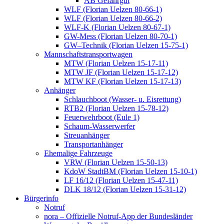
AB Gefahrgut
WLF (Florian Uelzen 80-66-1)
WLF (Florian Uelzen 80-66-2)
WLF-K (Florian Uelzen 80-67-1)
GW-Mess (Florian Uelzen 80-70-1)
GW–Technik (Florian Uelzen 15-75-1)
Mannschaftstransportwagen
MTW (Florian Uelzen 15-17-11)
MTW JF (Florian Uelzen 15-17-12)
MTW KF (Florian Uelzen 15-17-13)
Anhänger
Schlauchboot (Wasser- u. Eisrettung)
RTB2 (Florian Uelzen 15-78-12)
Feuerwehrboot (Eule 1)
Schaum-Wasserwerfer
Streuanhänger
Transportanhänger
Ehemalige Fahrzeuge
VRW (Florian Uelzen 15-50-13)
KdoW StadtBM (Florian Uelzen 15-10-1)
LF 16/12 (Florian Uelzen 15-47-11)
DLK 18/12 (Florian Uelzen 15-31-12)
Bürgerinfo
Notruf
nora – Offizielle Notruf-App der Bundesländer