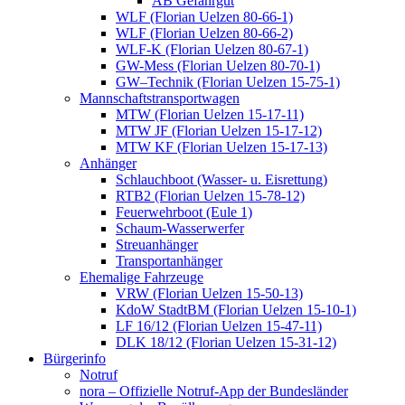
AB Gefahrgut
WLF (Florian Uelzen 80-66-1)
WLF (Florian Uelzen 80-66-2)
WLF-K (Florian Uelzen 80-67-1)
GW-Mess (Florian Uelzen 80-70-1)
GW–Technik (Florian Uelzen 15-75-1)
Mannschaftstransportwagen
MTW (Florian Uelzen 15-17-11)
MTW JF (Florian Uelzen 15-17-12)
MTW KF (Florian Uelzen 15-17-13)
Anhänger
Schlauchboot (Wasser- u. Eisrettung)
RTB2 (Florian Uelzen 15-78-12)
Feuerwehrboot (Eule 1)
Schaum-Wasserwerfer
Streuanhänger
Transportanhänger
Ehemalige Fahrzeuge
VRW (Florian Uelzen 15-50-13)
KdoW StadtBM (Florian Uelzen 15-10-1)
LF 16/12 (Florian Uelzen 15-47-11)
DLK 18/12 (Florian Uelzen 15-31-12)
Bürgerinfo
Notruf
nora – Offizielle Notruf-App der Bundesländer