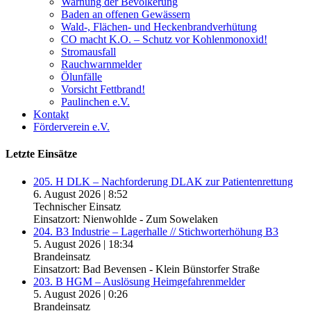
Warnung der Bevölkerung
Baden an offenen Gewässern
Wald-, Flächen- und Heckenbrandverhütung
CO macht K.O. – Schutz vor Kohlenmonoxid!
Stromausfall
Rauchwarnmelder
Ölunfälle
Vorsicht Fettbrand!
Paulinchen e.V.
Kontakt
Förderverein e.V.
Letzte Einsätze
205. H DLK – Nachforderung DLAK zur Patientenrettung
6. August 2026
|
8:52
Technischer Einsatz
Einsatzort: Nienwohlde - Zum Sowelaken
204. B3 Industrie – Lagerhalle // Stichworterhöhung B3
5. August 2026
|
18:34
Brandeinsatz
Einsatzort: Bad Bevensen - Klein Bünstorfer Straße
203. B HGM – Auslösung Heimgefahrenmelder
5. August 2026
|
0:26
Brandeinsatz