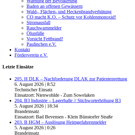
Warnung der Bevölkerung
Baden an offenen Gewässern
Wald-, Flächen- und Heckenbrandverhütung
CO macht K.O. – Schutz vor Kohlenmonoxid!
Stromausfall
Rauchwarnmelder
Ölunfälle
Vorsicht Fettbrand!
Paulinchen e.V.
Kontakt
Förderverein e.V.
Letzte Einsätze
205. H DLK – Nachforderung DLAK zur Patientenrettung
6. August 2026
|
8:52
Technischer Einsatz
Einsatzort: Nienwohlde - Zum Sowelaken
204. B3 Industrie – Lagerhalle // Stichworterhöhung B3
5. August 2026
|
18:34
Brandeinsatz
Einsatzort: Bad Bevensen - Klein Bünstorfer Straße
203. B HGM – Auslösung Heimgefahrenmelder
5. August 2026
|
0:26
Brandeinsatz