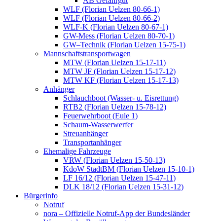
AB Gefahrgut
WLF (Florian Uelzen 80-66-1)
WLF (Florian Uelzen 80-66-2)
WLF-K (Florian Uelzen 80-67-1)
GW-Mess (Florian Uelzen 80-70-1)
GW–Technik (Florian Uelzen 15-75-1)
Mannschaftstransportwagen
MTW (Florian Uelzen 15-17-11)
MTW JF (Florian Uelzen 15-17-12)
MTW KF (Florian Uelzen 15-17-13)
Anhänger
Schlauchboot (Wasser- u. Eisrettung)
RTB2 (Florian Uelzen 15-78-12)
Feuerwehrboot (Eule 1)
Schaum-Wasserwerfer
Streuanhänger
Transportanhänger
Ehemalige Fahrzeuge
VRW (Florian Uelzen 15-50-13)
KdoW StadtBM (Florian Uelzen 15-10-1)
LF 16/12 (Florian Uelzen 15-47-11)
DLK 18/12 (Florian Uelzen 15-31-12)
Bürgerinfo
Notruf
nora – Offizielle Notruf-App der Bundesländer