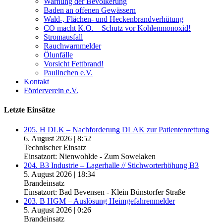
Warnung der Bevölkerung
Baden an offenen Gewässern
Wald-, Flächen- und Heckenbrandverhütung
CO macht K.O. – Schutz vor Kohlenmonoxid!
Stromausfall
Rauchwarnmelder
Ölunfälle
Vorsicht Fettbrand!
Paulinchen e.V.
Kontakt
Förderverein e.V.
Letzte Einsätze
205. H DLK – Nachforderung DLAK zur Patientenrettung
6. August 2026
|
8:52
Technischer Einsatz
Einsatzort: Nienwohlde - Zum Sowelaken
204. B3 Industrie – Lagerhalle // Stichworterhöhung B3
5. August 2026
|
18:34
Brandeinsatz
Einsatzort: Bad Bevensen - Klein Bünstorfer Straße
203. B HGM – Auslösung Heimgefahrenmelder
5. August 2026
|
0:26
Brandeinsatz