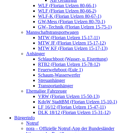
AB Gefahrgut
WLF (Florian Uelzen 80-66-1)
WLF (Florian Uelzen 80-66-2)
WLF-K (Florian Uelzen 80-67-1)
GW-Mess (Florian Uelzen 80-70-1)
GW–Technik (Florian Uelzen 15-75-1)
Mannschaftstransportwagen
MTW (Florian Uelzen 15-17-11)
MTW JF (Florian Uelzen 15-17-12)
MTW KF (Florian Uelzen 15-17-13)
Anhänger
Schlauchboot (Wasser- u. Eisrettung)
RTB2 (Florian Uelzen 15-78-12)
Feuerwehrboot (Eule 1)
Schaum-Wasserwerfer
Streuanhänger
Transportanhänger
Ehemalige Fahrzeuge
VRW (Florian Uelzen 15-50-13)
KdoW StadtBM (Florian Uelzen 15-10-1)
LF 16/12 (Florian Uelzen 15-47-11)
DLK 18/12 (Florian Uelzen 15-31-12)
Bürgerinfo
Notruf
nora – Offizielle Notruf-App der Bundesländer