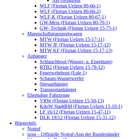
AB Gefahrgut
WLF (Florian Uelzen 80-66-1)
WLF (Florian Uelzen 80-66-2)
WLF-K (Florian Uelzen 80-67-1)
GW-Mess (Florian Uelzen 80-70-1)
GW–Technik (Florian Uelzen 15-75-1)
Mannschaftstransportwagen
MTW (Florian Uelzen 15-17-11)
MTW JF (Florian Uelzen 15-17-12)
MTW KF (Florian Uelzen 15-17-13)
Anhänger
Schlauchboot (Wasser- u. Eisrettung)
RTB2 (Florian Uelzen 15-78-12)
Feuerwehrboot (Eule 1)
Schaum-Wasserwerfer
Streuanhänger
Transportanhänger
Ehemalige Fahrzeuge
VRW (Florian Uelzen 15-50-13)
KdoW StadtBM (Florian Uelzen 15-10-1)
LF 16/12 (Florian Uelzen 15-47-11)
DLK 18/12 (Florian Uelzen 15-31-12)
Bürgerinfo
Notruf
nora – Offizielle Notruf-App der Bundesländer