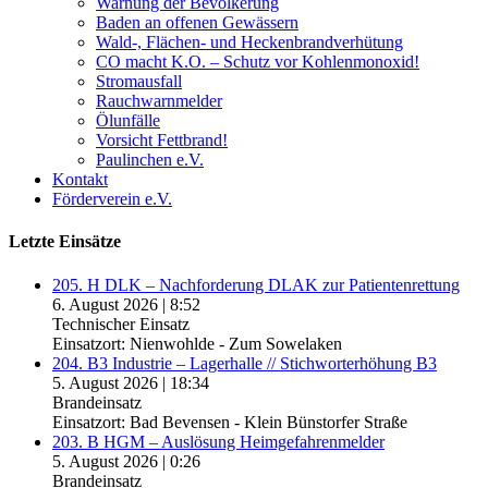
Warnung der Bevölkerung
Baden an offenen Gewässern
Wald-, Flächen- und Heckenbrandverhütung
CO macht K.O. – Schutz vor Kohlenmonoxid!
Stromausfall
Rauchwarnmelder
Ölunfälle
Vorsicht Fettbrand!
Paulinchen e.V.
Kontakt
Förderverein e.V.
Letzte Einsätze
205. H DLK – Nachforderung DLAK zur Patientenrettung
6. August 2026
|
8:52
Technischer Einsatz
Einsatzort: Nienwohlde - Zum Sowelaken
204. B3 Industrie – Lagerhalle // Stichworterhöhung B3
5. August 2026
|
18:34
Brandeinsatz
Einsatzort: Bad Bevensen - Klein Bünstorfer Straße
203. B HGM – Auslösung Heimgefahrenmelder
5. August 2026
|
0:26
Brandeinsatz