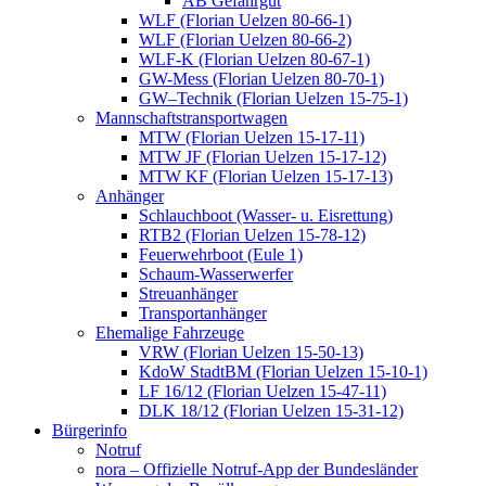
AB Gefahrgut
WLF (Florian Uelzen 80-66-1)
WLF (Florian Uelzen 80-66-2)
WLF-K (Florian Uelzen 80-67-1)
GW-Mess (Florian Uelzen 80-70-1)
GW–Technik (Florian Uelzen 15-75-1)
Mannschaftstransportwagen
MTW (Florian Uelzen 15-17-11)
MTW JF (Florian Uelzen 15-17-12)
MTW KF (Florian Uelzen 15-17-13)
Anhänger
Schlauchboot (Wasser- u. Eisrettung)
RTB2 (Florian Uelzen 15-78-12)
Feuerwehrboot (Eule 1)
Schaum-Wasserwerfer
Streuanhänger
Transportanhänger
Ehemalige Fahrzeuge
VRW (Florian Uelzen 15-50-13)
KdoW StadtBM (Florian Uelzen 15-10-1)
LF 16/12 (Florian Uelzen 15-47-11)
DLK 18/12 (Florian Uelzen 15-31-12)
Bürgerinfo
Notruf
nora – Offizielle Notruf-App der Bundesländer