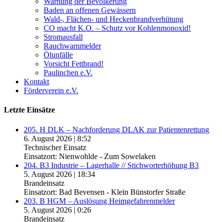
Warnung der Bevölkerung
Baden an offenen Gewässern
Wald-, Flächen- und Heckenbrandverhütung
CO macht K.O. – Schutz vor Kohlenmonoxid!
Stromausfall
Rauchwarnmelder
Ölunfälle
Vorsicht Fettbrand!
Paulinchen e.V.
Kontakt
Förderverein e.V.
Letzte Einsätze
205. H DLK – Nachforderung DLAK zur Patientenrettung
6. August 2026
|
8:52
Technischer Einsatz
Einsatzort: Nienwohlde - Zum Sowelaken
204. B3 Industrie – Lagerhalle // Stichworterhöhung B3
5. August 2026
|
18:34
Brandeinsatz
Einsatzort: Bad Bevensen - Klein Bünstorfer Straße
203. B HGM – Auslösung Heimgefahrenmelder
5. August 2026
|
0:26
Brandeinsatz