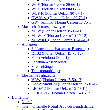
AB Gefahrgut
WLF (Florian Uelzen 80-66-1)
WLF (Florian Uelzen 80-66-2)
WLF-K (Florian Uelzen 80-67-1)
GW-Mess (Florian Uelzen 80-70-1)
GW–Technik (Florian Uelzen 15-75-1)
Mannschaftstransportwagen
MTW (Florian Uelzen 15-17-11)
MTW JF (Florian Uelzen 15-17-12)
MTW KF (Florian Uelzen 15-17-13)
Anhänger
Schlauchboot (Wasser- u. Eisrettung)
RTB2 (Florian Uelzen 15-78-12)
Feuerwehrboot (Eule 1)
Schaum-Wasserwerfer
Streuanhänger
Transportanhänger
Ehemalige Fahrzeuge
VRW (Florian Uelzen 15-50-13)
KdoW StadtBM (Florian Uelzen 15-10-1)
LF 16/12 (Florian Uelzen 15-47-11)
DLK 18/12 (Florian Uelzen 15-31-12)
Bürgerinfo
Notruf
nora – Offizielle Notruf-App der Bundesländer