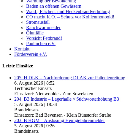
Warnung der Bevölkerung
Baden an offenen Gewässern
Wald-, Flächen- und Heckenbrandverhütung
CO macht K.O. – Schutz vor Kohlenmonoxid!
Stromausfall
Rauchwarnmelder
Ölunfälle
Vorsicht Fettbrand!
Paulinchen e.V.
Kontakt
Förderverein e.V.
Letzte Einsätze
205. H DLK – Nachforderung DLAK zur Patientenrettung
6. August 2026
|
8:52
Technischer Einsatz
Einsatzort: Nienwohlde - Zum Sowelaken
204. B3 Industrie – Lagerhalle // Stichworterhöhung B3
5. August 2026
|
18:34
Brandeinsatz
Einsatzort: Bad Bevensen - Klein Bünstorfer Straße
203. B HGM – Auslösung Heimgefahrenmelder
5. August 2026
|
0:26
Brandeinsatz