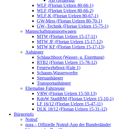
AB Gefahrgut
WLF (Florian Uelzen 80-66-1)
WLF (Florian Uelzen 80-66-2)
WLF-K (Florian Uelzen 80-67-1)
GW-Mess (Florian Uelzen 80-70-1)
GW–Technik (Florian Uelzen 15-75-1)
Mannschaftstransportwagen
MTW (Florian Uelzen 15-17-11)
MTW JF (Florian Uelzen 15-17-12)
MTW KF (Florian Uelzen 15-17-13)
Anhänger
Schlauchboot (Wasser- u. Eisrettung)
RTB2 (Florian Uelzen 15-78-12)
Feuerwehrboot (Eule 1)
Schaum-Wasserwerfer
Streuanhänger
Transportanhänger
Ehemalige Fahrzeuge
VRW (Florian Uelzen 15-50-13)
KdoW StadtBM (Florian Uelzen 15-10-1)
LF 16/12 (Florian Uelzen 15-47-11)
DLK 18/12 (Florian Uelzen 15-31-12)
Bürgerinfo
Notruf
nora – Offizielle Notruf-App der Bundesländer