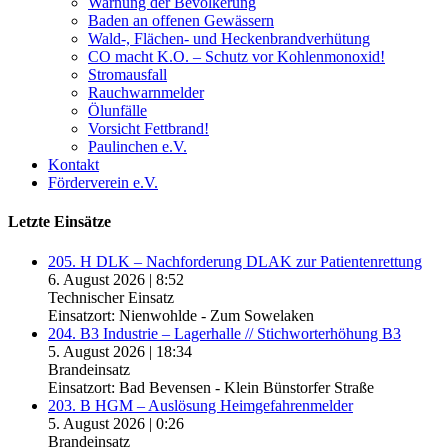
Warnung der Bevölkerung
Baden an offenen Gewässern
Wald-, Flächen- und Heckenbrandverhütung
CO macht K.O. – Schutz vor Kohlenmonoxid!
Stromausfall
Rauchwarnmelder
Ölunfälle
Vorsicht Fettbrand!
Paulinchen e.V.
Kontakt
Förderverein e.V.
Letzte Einsätze
205. H DLK – Nachforderung DLAK zur Patientenrettung
6. August 2026
|
8:52
Technischer Einsatz
Einsatzort: Nienwohlde - Zum Sowelaken
204. B3 Industrie – Lagerhalle // Stichworterhöhung B3
5. August 2026
|
18:34
Brandeinsatz
Einsatzort: Bad Bevensen - Klein Bünstorfer Straße
203. B HGM – Auslösung Heimgefahrenmelder
5. August 2026
|
0:26
Brandeinsatz