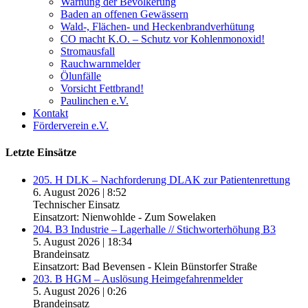
Warnung der Bevölkerung
Baden an offenen Gewässern
Wald-, Flächen- und Heckenbrandverhütung
CO macht K.O. – Schutz vor Kohlenmonoxid!
Stromausfall
Rauchwarnmelder
Ölunfälle
Vorsicht Fettbrand!
Paulinchen e.V.
Kontakt
Förderverein e.V.
Letzte Einsätze
205. H DLK – Nachforderung DLAK zur Patientenrettung
6. August 2026
|
8:52
Technischer Einsatz
Einsatzort: Nienwohlde - Zum Sowelaken
204. B3 Industrie – Lagerhalle // Stichworterhöhung B3
5. August 2026
|
18:34
Brandeinsatz
Einsatzort: Bad Bevensen - Klein Bünstorfer Straße
203. B HGM – Auslösung Heimgefahrenmelder
5. August 2026
|
0:26
Brandeinsatz