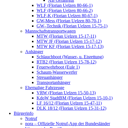
AB Gefahrgut
WLF (Florian Uelzen 80-66-1)
WLF (Florian Uelzen 80-66-2)
WLF-K (Florian Uelzen 80-67-1)
GW-Mess (Florian Uelzen 80-70-1)
GW–Technik (Florian Uelzen 15-75-1)
Mannschaftstransportwagen
MTW (Florian Uelzen 15-17-11)
MTW JF (Florian Uelzen 15-17-12)
MTW KF (Florian Uelzen 15-17-13)
Anhänger
Schlauchboot (Wasser- u. Eisrettung)
RTB2 (Florian Uelzen 15-78-12)
Feuerwehrboot (Eule 1)
Schaum-Wasserwerfer
Streuanhänger
Transportanhänger
Ehemalige Fahrzeuge
VRW (Florian Uelzen 15-50-13)
KdoW StadtBM (Florian Uelzen 15-10-1)
LF 16/12 (Florian Uelzen 15-47-11)
DLK 18/12 (Florian Uelzen 15-31-12)
Bürgerinfo
Notruf
nora – Offizielle Notruf-App der Bundesländer