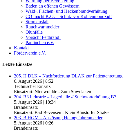
Warnung der Bevölkerung
Baden an offenen Gewässern
Wald-, Flächen- und Heckenbrandverhütung
CO macht K.O. – Schutz vor Kohlenmonoxid!
Stromausfall
Rauchwarnmelder
Ölunfälle
Vorsicht Fettbrand!
Paulinchen e.V.
Kontakt
Förderverein e.V.
Letzte Einsätze
205. H DLK – Nachforderung DLAK zur Patientenrettung
6. August 2026
|
8:52
Technischer Einsatz
Einsatzort: Nienwohlde - Zum Sowelaken
204. B3 Industrie – Lagerhalle // Stichworterhöhung B3
5. August 2026
|
18:34
Brandeinsatz
Einsatzort: Bad Bevensen - Klein Bünstorfer Straße
203. B HGM – Auslösung Heimgefahrenmelder
5. August 2026
|
0:26
Brandeinsatz