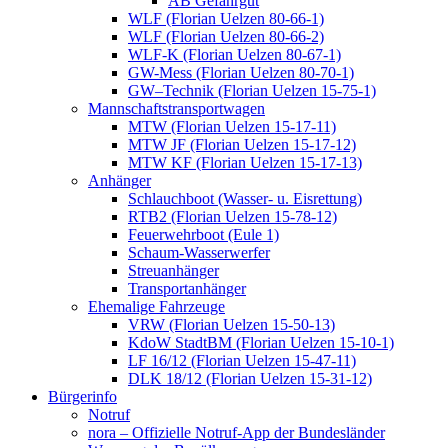
AB Gefahrgut
WLF (Florian Uelzen 80-66-1)
WLF (Florian Uelzen 80-66-2)
WLF-K (Florian Uelzen 80-67-1)
GW-Mess (Florian Uelzen 80-70-1)
GW–Technik (Florian Uelzen 15-75-1)
Mannschaftstransportwagen
MTW (Florian Uelzen 15-17-11)
MTW JF (Florian Uelzen 15-17-12)
MTW KF (Florian Uelzen 15-17-13)
Anhänger
Schlauchboot (Wasser- u. Eisrettung)
RTB2 (Florian Uelzen 15-78-12)
Feuerwehrboot (Eule 1)
Schaum-Wasserwerfer
Streuanhänger
Transportanhänger
Ehemalige Fahrzeuge
VRW (Florian Uelzen 15-50-13)
KdoW StadtBM (Florian Uelzen 15-10-1)
LF 16/12 (Florian Uelzen 15-47-11)
DLK 18/12 (Florian Uelzen 15-31-12)
Bürgerinfo
Notruf
nora – Offizielle Notruf-App der Bundesländer