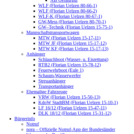
AB Gefahrgut
WLF (Florian Uelzen 80-66-1)
WLF (Florian Uelzen 80-66-2)
WLF-K (Florian Uelzen 80-67-1)
GW-Mess (Florian Uelzen 80-70-1)
GW–Technik (Florian Uelzen 15-75-1)
Mannschaftstransportwagen
MTW (Florian Uelzen 15-17-11)
MTW JF (Florian Uelzen 15-17-12)
MTW KF (Florian Uelzen 15-17-13)
Anhänger
Schlauchboot (Wasser- u. Eisrettung)
RTB2 (Florian Uelzen 15-78-12)
Feuerwehrboot (Eule 1)
Schaum-Wasserwerfer
Streuanhänger
Transportanhänger
Ehemalige Fahrzeuge
VRW (Florian Uelzen 15-50-13)
KdoW StadtBM (Florian Uelzen 15-10-1)
LF 16/12 (Florian Uelzen 15-47-11)
DLK 18/12 (Florian Uelzen 15-31-12)
Bürgerinfo
Notruf
nora – Offizielle Notruf-App der Bundesländer