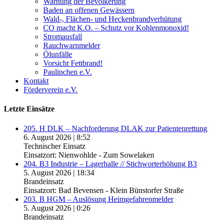
Warnung der Bevölkerung
Baden an offenen Gewässern
Wald-, Flächen- und Heckenbrandverhütung
CO macht K.O. – Schutz vor Kohlenmonoxid!
Stromausfall
Rauchwarnmelder
Ölunfälle
Vorsicht Fettbrand!
Paulinchen e.V.
Kontakt
Förderverein e.V.
Letzte Einsätze
205. H DLK – Nachforderung DLAK zur Patientenrettung
6. August 2026
|
8:52
Technischer Einsatz
Einsatzort: Nienwohlde - Zum Sowelaken
204. B3 Industrie – Lagerhalle // Stichworterhöhung B3
5. August 2026
|
18:34
Brandeinsatz
Einsatzort: Bad Bevensen - Klein Bünstorfer Straße
203. B HGM – Auslösung Heimgefahrenmelder
5. August 2026
|
0:26
Brandeinsatz