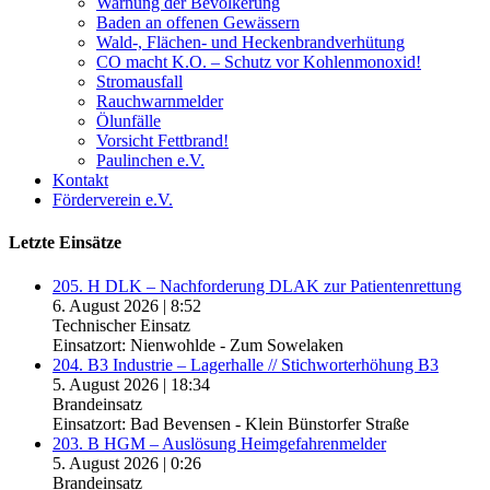
Warnung der Bevölkerung
Baden an offenen Gewässern
Wald-, Flächen- und Heckenbrandverhütung
CO macht K.O. – Schutz vor Kohlenmonoxid!
Stromausfall
Rauchwarnmelder
Ölunfälle
Vorsicht Fettbrand!
Paulinchen e.V.
Kontakt
Förderverein e.V.
Letzte Einsätze
205. H DLK – Nachforderung DLAK zur Patientenrettung
6. August 2026
|
8:52
Technischer Einsatz
Einsatzort: Nienwohlde - Zum Sowelaken
204. B3 Industrie – Lagerhalle // Stichworterhöhung B3
5. August 2026
|
18:34
Brandeinsatz
Einsatzort: Bad Bevensen - Klein Bünstorfer Straße
203. B HGM – Auslösung Heimgefahrenmelder
5. August 2026
|
0:26
Brandeinsatz