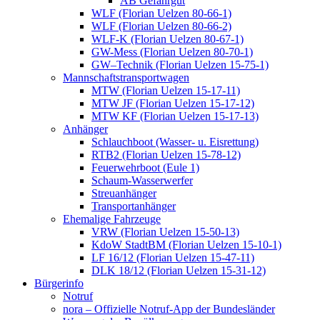
AB Gefahrgut
WLF (Florian Uelzen 80-66-1)
WLF (Florian Uelzen 80-66-2)
WLF-K (Florian Uelzen 80-67-1)
GW-Mess (Florian Uelzen 80-70-1)
GW–Technik (Florian Uelzen 15-75-1)
Mannschaftstransportwagen
MTW (Florian Uelzen 15-17-11)
MTW JF (Florian Uelzen 15-17-12)
MTW KF (Florian Uelzen 15-17-13)
Anhänger
Schlauchboot (Wasser- u. Eisrettung)
RTB2 (Florian Uelzen 15-78-12)
Feuerwehrboot (Eule 1)
Schaum-Wasserwerfer
Streuanhänger
Transportanhänger
Ehemalige Fahrzeuge
VRW (Florian Uelzen 15-50-13)
KdoW StadtBM (Florian Uelzen 15-10-1)
LF 16/12 (Florian Uelzen 15-47-11)
DLK 18/12 (Florian Uelzen 15-31-12)
Bürgerinfo
Notruf
nora – Offizielle Notruf-App der Bundesländer