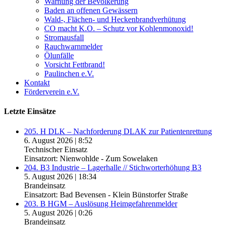
Warnung der Bevölkerung
Baden an offenen Gewässern
Wald-, Flächen- und Heckenbrandverhütung
CO macht K.O. – Schutz vor Kohlenmonoxid!
Stromausfall
Rauchwarnmelder
Ölunfälle
Vorsicht Fettbrand!
Paulinchen e.V.
Kontakt
Förderverein e.V.
Letzte Einsätze
205. H DLK – Nachforderung DLAK zur Patientenrettung
6. August 2026
|
8:52
Technischer Einsatz
Einsatzort: Nienwohlde - Zum Sowelaken
204. B3 Industrie – Lagerhalle // Stichworterhöhung B3
5. August 2026
|
18:34
Brandeinsatz
Einsatzort: Bad Bevensen - Klein Bünstorfer Straße
203. B HGM – Auslösung Heimgefahrenmelder
5. August 2026
|
0:26
Brandeinsatz