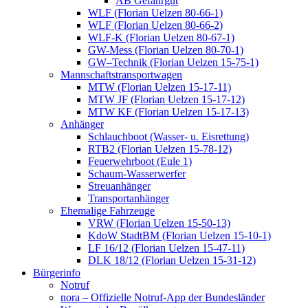
AB Gefahrgut
WLF (Florian Uelzen 80-66-1)
WLF (Florian Uelzen 80-66-2)
WLF-K (Florian Uelzen 80-67-1)
GW-Mess (Florian Uelzen 80-70-1)
GW–Technik (Florian Uelzen 15-75-1)
Mannschaftstransportwagen
MTW (Florian Uelzen 15-17-11)
MTW JF (Florian Uelzen 15-17-12)
MTW KF (Florian Uelzen 15-17-13)
Anhänger
Schlauchboot (Wasser- u. Eisrettung)
RTB2 (Florian Uelzen 15-78-12)
Feuerwehrboot (Eule 1)
Schaum-Wasserwerfer
Streuanhänger
Transportanhänger
Ehemalige Fahrzeuge
VRW (Florian Uelzen 15-50-13)
KdoW StadtBM (Florian Uelzen 15-10-1)
LF 16/12 (Florian Uelzen 15-47-11)
DLK 18/12 (Florian Uelzen 15-31-12)
Bürgerinfo
Notruf
nora – Offizielle Notruf-App der Bundesländer