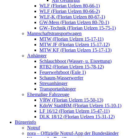
AB Gefahrgut
WLF (Florian Uelzen 80-66-1)
WLF (Florian Uelzen 80-66-2)
WLF-K (Florian Uelzen 80-67-1)
GW-Mess (Florian Uelzen 80-70-1)
GW–Technik (Florian Uelzen 15-75-1)
Mannschaftstransportwagen
MTW (Florian Uelzen 15-17-11)
MTW JF (Florian Uelzen 15-17-12)
MTW KF (Florian Uelzen 15-17-13)
Anhänger
Schlauchboot (Wasser- u. Eisrettung)
RTB2 (Florian Uelzen 15-78-12)
Feuerwehrboot (Eule 1)
Schaum-Wasserwerfer
Streuanhänger
Transportanhänger
Ehemalige Fahrzeuge
VRW (Florian Uelzen 15-50-13)
KdoW StadtBM (Florian Uelzen 15-10-1)
LF 16/12 (Florian Uelzen 15-47-11)
DLK 18/12 (Florian Uelzen 15-31-12)
Bürgerinfo
Notruf
nora – Offizielle Notruf-App der Bundesländer