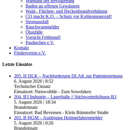
Warnung der Bevölkerung
Baden an offenen Gewässern
Wald-, Flächen- und Heckenbrandverhütung
CO macht K.O. – Schutz vor Kohlenmonoxid!
Stromausfall
Rauchwarnmelder
Ölunfälle
Vorsicht Fettbrand!
Paulinchen e.V.
Kontakt
Förderverein e.V.
Letzte Einsätze
205. H DLK – Nachforderung DLAK zur Patientenrettung
6. August 2026
|
8:52
Technischer Einsatz
Einsatzort: Nienwohlde - Zum Sowelaken
204. B3 Industrie – Lagerhalle // Stichworterhöhung B3
5. August 2026
|
18:34
Brandeinsatz
Einsatzort: Bad Bevensen - Klein Bünstorfer Straße
203. B HGM – Auslösung Heimgefahrenmelder
5. August 2026
|
0:26
Brandeinsatz