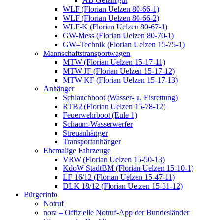
AB Gefahrgut
WLF (Florian Uelzen 80-66-1)
WLF (Florian Uelzen 80-66-2)
WLF-K (Florian Uelzen 80-67-1)
GW-Mess (Florian Uelzen 80-70-1)
GW–Technik (Florian Uelzen 15-75-1)
Mannschaftstransportwagen
MTW (Florian Uelzen 15-17-11)
MTW JF (Florian Uelzen 15-17-12)
MTW KF (Florian Uelzen 15-17-13)
Anhänger
Schlauchboot (Wasser- u. Eisrettung)
RTB2 (Florian Uelzen 15-78-12)
Feuerwehrboot (Eule 1)
Schaum-Wasserwerfer
Streuanhänger
Transportanhänger
Ehemalige Fahrzeuge
VRW (Florian Uelzen 15-50-13)
KdoW StadtBM (Florian Uelzen 15-10-1)
LF 16/12 (Florian Uelzen 15-47-11)
DLK 18/12 (Florian Uelzen 15-31-12)
Bürgerinfo
Notruf
nora – Offizielle Notruf-App der Bundesländer