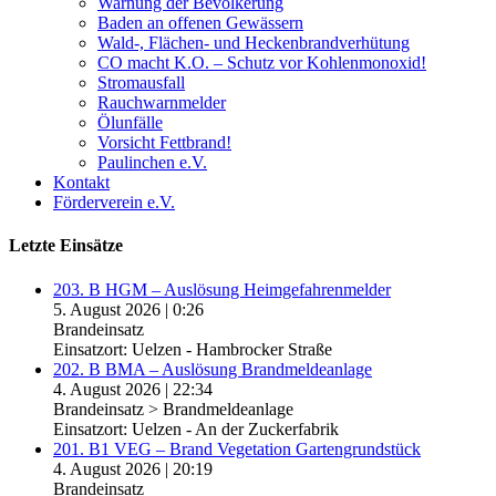
Warnung der Bevölkerung
Baden an offenen Gewässern
Wald-, Flächen- und Heckenbrandverhütung
CO macht K.O. – Schutz vor Kohlenmonoxid!
Stromausfall
Rauchwarnmelder
Ölunfälle
Vorsicht Fettbrand!
Paulinchen e.V.
Kontakt
Förderverein e.V.
Letzte Einsätze
203. B HGM – Auslösung Heimgefahrenmelder
5. August 2026
|
0:26
Brandeinsatz
Einsatzort: Uelzen - Hambrocker Straße
202. B BMA – Auslösung Brandmeldeanlage
4. August 2026
|
22:34
Brandeinsatz > Brandmeldeanlage
Einsatzort: Uelzen - An der Zuckerfabrik
201. B1 VEG – Brand Vegetation Gartengrundstück
4. August 2026
|
20:19
Brandeinsatz