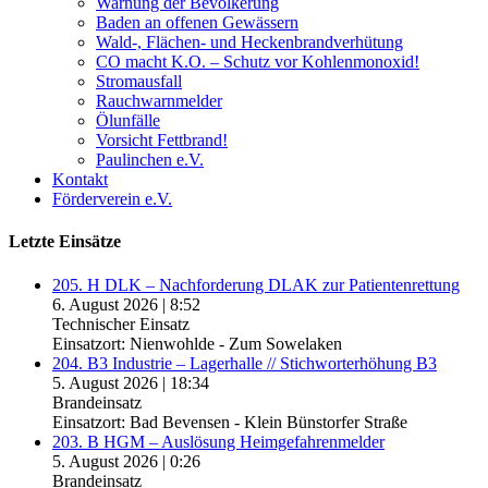
Warnung der Bevölkerung
Baden an offenen Gewässern
Wald-, Flächen- und Heckenbrandverhütung
CO macht K.O. – Schutz vor Kohlenmonoxid!
Stromausfall
Rauchwarnmelder
Ölunfälle
Vorsicht Fettbrand!
Paulinchen e.V.
Kontakt
Förderverein e.V.
Letzte Einsätze
205. H DLK – Nachforderung DLAK zur Patientenrettung
6. August 2026
|
8:52
Technischer Einsatz
Einsatzort: Nienwohlde - Zum Sowelaken
204. B3 Industrie – Lagerhalle // Stichworterhöhung B3
5. August 2026
|
18:34
Brandeinsatz
Einsatzort: Bad Bevensen - Klein Bünstorfer Straße
203. B HGM – Auslösung Heimgefahrenmelder
5. August 2026
|
0:26
Brandeinsatz