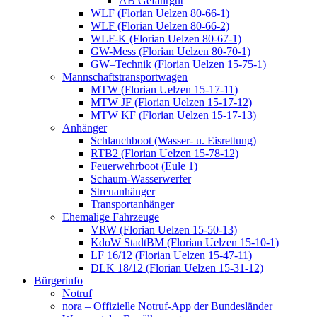
AB Gefahrgut
WLF (Florian Uelzen 80-66-1)
WLF (Florian Uelzen 80-66-2)
WLF-K (Florian Uelzen 80-67-1)
GW-Mess (Florian Uelzen 80-70-1)
GW–Technik (Florian Uelzen 15-75-1)
Mannschaftstransportwagen
MTW (Florian Uelzen 15-17-11)
MTW JF (Florian Uelzen 15-17-12)
MTW KF (Florian Uelzen 15-17-13)
Anhänger
Schlauchboot (Wasser- u. Eisrettung)
RTB2 (Florian Uelzen 15-78-12)
Feuerwehrboot (Eule 1)
Schaum-Wasserwerfer
Streuanhänger
Transportanhänger
Ehemalige Fahrzeuge
VRW (Florian Uelzen 15-50-13)
KdoW StadtBM (Florian Uelzen 15-10-1)
LF 16/12 (Florian Uelzen 15-47-11)
DLK 18/12 (Florian Uelzen 15-31-12)
Bürgerinfo
Notruf
nora – Offizielle Notruf-App der Bundesländer