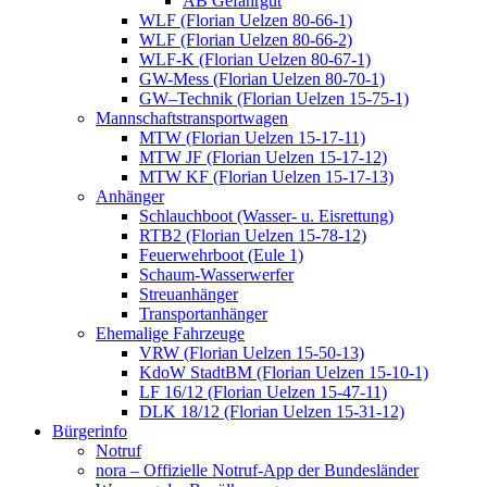
AB Gefahrgut
WLF (Florian Uelzen 80-66-1)
WLF (Florian Uelzen 80-66-2)
WLF-K (Florian Uelzen 80-67-1)
GW-Mess (Florian Uelzen 80-70-1)
GW–Technik (Florian Uelzen 15-75-1)
Mannschaftstransportwagen
MTW (Florian Uelzen 15-17-11)
MTW JF (Florian Uelzen 15-17-12)
MTW KF (Florian Uelzen 15-17-13)
Anhänger
Schlauchboot (Wasser- u. Eisrettung)
RTB2 (Florian Uelzen 15-78-12)
Feuerwehrboot (Eule 1)
Schaum-Wasserwerfer
Streuanhänger
Transportanhänger
Ehemalige Fahrzeuge
VRW (Florian Uelzen 15-50-13)
KdoW StadtBM (Florian Uelzen 15-10-1)
LF 16/12 (Florian Uelzen 15-47-11)
DLK 18/12 (Florian Uelzen 15-31-12)
Bürgerinfo
Notruf
nora – Offizielle Notruf-App der Bundesländer