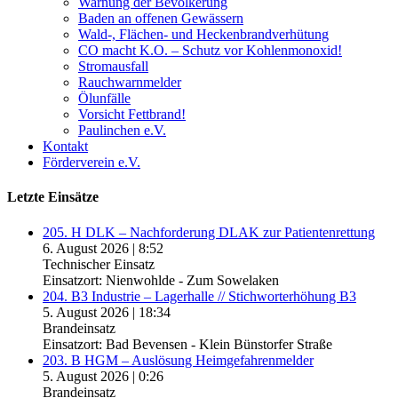
Warnung der Bevölkerung
Baden an offenen Gewässern
Wald-, Flächen- und Heckenbrandverhütung
CO macht K.O. – Schutz vor Kohlenmonoxid!
Stromausfall
Rauchwarnmelder
Ölunfälle
Vorsicht Fettbrand!
Paulinchen e.V.
Kontakt
Förderverein e.V.
Letzte Einsätze
205. H DLK – Nachforderung DLAK zur Patientenrettung
6. August 2026
|
8:52
Technischer Einsatz
Einsatzort: Nienwohlde - Zum Sowelaken
204. B3 Industrie – Lagerhalle // Stichworterhöhung B3
5. August 2026
|
18:34
Brandeinsatz
Einsatzort: Bad Bevensen - Klein Bünstorfer Straße
203. B HGM – Auslösung Heimgefahrenmelder
5. August 2026
|
0:26
Brandeinsatz