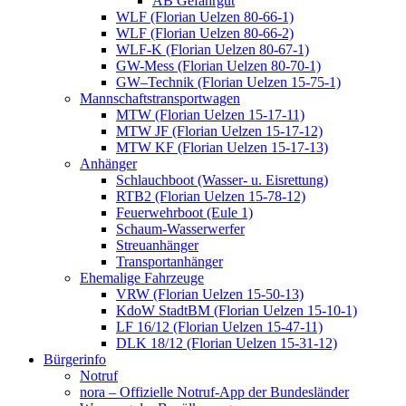
AB Gefahrgut
WLF (Florian Uelzen 80-66-1)
WLF (Florian Uelzen 80-66-2)
WLF-K (Florian Uelzen 80-67-1)
GW-Mess (Florian Uelzen 80-70-1)
GW–Technik (Florian Uelzen 15-75-1)
Mannschaftstransportwagen
MTW (Florian Uelzen 15-17-11)
MTW JF (Florian Uelzen 15-17-12)
MTW KF (Florian Uelzen 15-17-13)
Anhänger
Schlauchboot (Wasser- u. Eisrettung)
RTB2 (Florian Uelzen 15-78-12)
Feuerwehrboot (Eule 1)
Schaum-Wasserwerfer
Streuanhänger
Transportanhänger
Ehemalige Fahrzeuge
VRW (Florian Uelzen 15-50-13)
KdoW StadtBM (Florian Uelzen 15-10-1)
LF 16/12 (Florian Uelzen 15-47-11)
DLK 18/12 (Florian Uelzen 15-31-12)
Bürgerinfo
Notruf
nora – Offizielle Notruf-App der Bundesländer