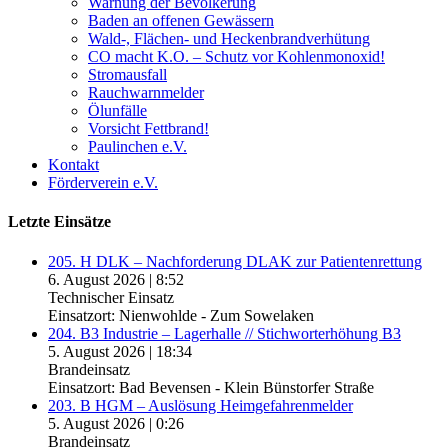
Warnung der Bevölkerung
Baden an offenen Gewässern
Wald-, Flächen- und Heckenbrandverhütung
CO macht K.O. – Schutz vor Kohlenmonoxid!
Stromausfall
Rauchwarnmelder
Ölunfälle
Vorsicht Fettbrand!
Paulinchen e.V.
Kontakt
Förderverein e.V.
Letzte Einsätze
205. H DLK – Nachforderung DLAK zur Patientenrettung
6. August 2026
|
8:52
Technischer Einsatz
Einsatzort: Nienwohlde - Zum Sowelaken
204. B3 Industrie – Lagerhalle // Stichworterhöhung B3
5. August 2026
|
18:34
Brandeinsatz
Einsatzort: Bad Bevensen - Klein Bünstorfer Straße
203. B HGM – Auslösung Heimgefahrenmelder
5. August 2026
|
0:26
Brandeinsatz