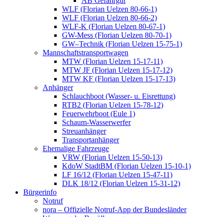
AB Gefahrgut
WLF (Florian Uelzen 80-66-1)
WLF (Florian Uelzen 80-66-2)
WLF-K (Florian Uelzen 80-67-1)
GW-Mess (Florian Uelzen 80-70-1)
GW–Technik (Florian Uelzen 15-75-1)
Mannschaftstransportwagen
MTW (Florian Uelzen 15-17-11)
MTW JF (Florian Uelzen 15-17-12)
MTW KF (Florian Uelzen 15-17-13)
Anhänger
Schlauchboot (Wasser- u. Eisrettung)
RTB2 (Florian Uelzen 15-78-12)
Feuerwehrboot (Eule 1)
Schaum-Wasserwerfer
Streuanhänger
Transportanhänger
Ehemalige Fahrzeuge
VRW (Florian Uelzen 15-50-13)
KdoW StadtBM (Florian Uelzen 15-10-1)
LF 16/12 (Florian Uelzen 15-47-11)
DLK 18/12 (Florian Uelzen 15-31-12)
Bürgerinfo
Notruf
nora – Offizielle Notruf-App der Bundesländer