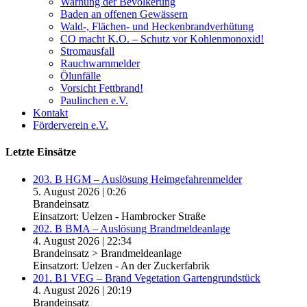
Warnung der Bevölkerung
Baden an offenen Gewässern
Wald-, Flächen- und Heckenbrandverhütung
CO macht K.O. – Schutz vor Kohlenmonoxid!
Stromausfall
Rauchwarnmelder
Ölunfälle
Vorsicht Fettbrand!
Paulinchen e.V.
Kontakt
Förderverein e.V.
Letzte Einsätze
203. B HGM – Auslösung Heimgefahrenmelder
5. August 2026
|
0:26
Brandeinsatz
Einsatzort: Uelzen - Hambrocker Straße
202. B BMA – Auslösung Brandmeldeanlage
4. August 2026
|
22:34
Brandeinsatz > Brandmeldeanlage
Einsatzort: Uelzen - An der Zuckerfabrik
201. B1 VEG – Brand Vegetation Gartengrundstück
4. August 2026
|
20:19
Brandeinsatz