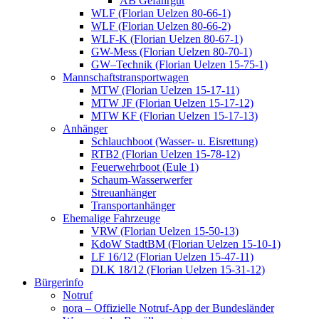
AB Gefahrgut
WLF (Florian Uelzen 80-66-1)
WLF (Florian Uelzen 80-66-2)
WLF-K (Florian Uelzen 80-67-1)
GW-Mess (Florian Uelzen 80-70-1)
GW–Technik (Florian Uelzen 15-75-1)
Mannschaftstransportwagen
MTW (Florian Uelzen 15-17-11)
MTW JF (Florian Uelzen 15-17-12)
MTW KF (Florian Uelzen 15-17-13)
Anhänger
Schlauchboot (Wasser- u. Eisrettung)
RTB2 (Florian Uelzen 15-78-12)
Feuerwehrboot (Eule 1)
Schaum-Wasserwerfer
Streuanhänger
Transportanhänger
Ehemalige Fahrzeuge
VRW (Florian Uelzen 15-50-13)
KdoW StadtBM (Florian Uelzen 15-10-1)
LF 16/12 (Florian Uelzen 15-47-11)
DLK 18/12 (Florian Uelzen 15-31-12)
Bürgerinfo
Notruf
nora – Offizielle Notruf-App der Bundesländer