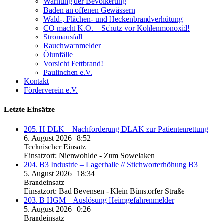
Warnung der Bevölkerung
Baden an offenen Gewässern
Wald-, Flächen- und Heckenbrandverhütung
CO macht K.O. – Schutz vor Kohlenmonoxid!
Stromausfall
Rauchwarnmelder
Ölunfälle
Vorsicht Fettbrand!
Paulinchen e.V.
Kontakt
Förderverein e.V.
Letzte Einsätze
205. H DLK – Nachforderung DLAK zur Patientenrettung
6. August 2026
|
8:52
Technischer Einsatz
Einsatzort: Nienwohlde - Zum Sowelaken
204. B3 Industrie – Lagerhalle // Stichworterhöhung B3
5. August 2026
|
18:34
Brandeinsatz
Einsatzort: Bad Bevensen - Klein Bünstorfer Straße
203. B HGM – Auslösung Heimgefahrenmelder
5. August 2026
|
0:26
Brandeinsatz