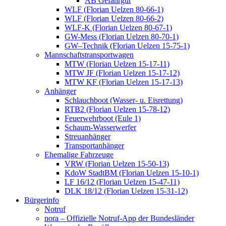
AB Gefahrgut
WLF (Florian Uelzen 80-66-1)
WLF (Florian Uelzen 80-66-2)
WLF-K (Florian Uelzen 80-67-1)
GW-Mess (Florian Uelzen 80-70-1)
GW–Technik (Florian Uelzen 15-75-1)
Mannschaftstransportwagen
MTW (Florian Uelzen 15-17-11)
MTW JF (Florian Uelzen 15-17-12)
MTW KF (Florian Uelzen 15-17-13)
Anhänger
Schlauchboot (Wasser- u. Eisrettung)
RTB2 (Florian Uelzen 15-78-12)
Feuerwehrboot (Eule 1)
Schaum-Wasserwerfer
Streuanhänger
Transportanhänger
Ehemalige Fahrzeuge
VRW (Florian Uelzen 15-50-13)
KdoW StadtBM (Florian Uelzen 15-10-1)
LF 16/12 (Florian Uelzen 15-47-11)
DLK 18/12 (Florian Uelzen 15-31-12)
Bürgerinfo
Notruf
nora – Offizielle Notruf-App der Bundesländer