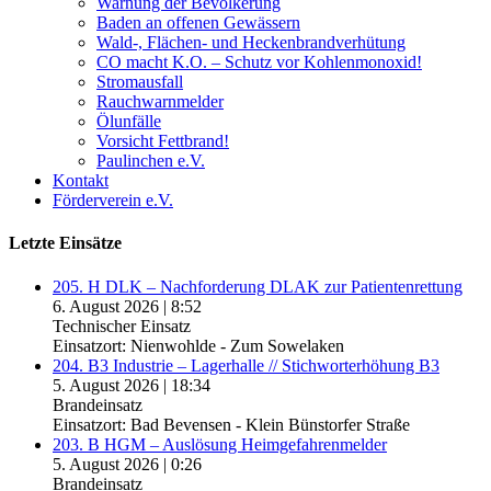
Warnung der Bevölkerung
Baden an offenen Gewässern
Wald-, Flächen- und Heckenbrandverhütung
CO macht K.O. – Schutz vor Kohlenmonoxid!
Stromausfall
Rauchwarnmelder
Ölunfälle
Vorsicht Fettbrand!
Paulinchen e.V.
Kontakt
Förderverein e.V.
Letzte Einsätze
205. H DLK – Nachforderung DLAK zur Patientenrettung
6. August 2026
|
8:52
Technischer Einsatz
Einsatzort: Nienwohlde - Zum Sowelaken
204. B3 Industrie – Lagerhalle // Stichworterhöhung B3
5. August 2026
|
18:34
Brandeinsatz
Einsatzort: Bad Bevensen - Klein Bünstorfer Straße
203. B HGM – Auslösung Heimgefahrenmelder
5. August 2026
|
0:26
Brandeinsatz