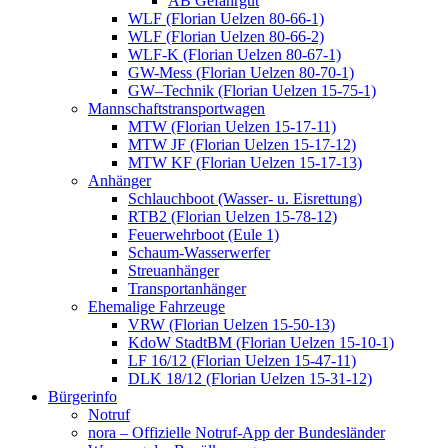
AB Gefahrgut
WLF (Florian Uelzen 80-66-1)
WLF (Florian Uelzen 80-66-2)
WLF-K (Florian Uelzen 80-67-1)
GW-Mess (Florian Uelzen 80-70-1)
GW–Technik (Florian Uelzen 15-75-1)
Mannschaftstransportwagen
MTW (Florian Uelzen 15-17-11)
MTW JF (Florian Uelzen 15-17-12)
MTW KF (Florian Uelzen 15-17-13)
Anhänger
Schlauchboot (Wasser- u. Eisrettung)
RTB2 (Florian Uelzen 15-78-12)
Feuerwehrboot (Eule 1)
Schaum-Wasserwerfer
Streuanhänger
Transportanhänger
Ehemalige Fahrzeuge
VRW (Florian Uelzen 15-50-13)
KdoW StadtBM (Florian Uelzen 15-10-1)
LF 16/12 (Florian Uelzen 15-47-11)
DLK 18/12 (Florian Uelzen 15-31-12)
Bürgerinfo
Notruf
nora – Offizielle Notruf-App der Bundesländer