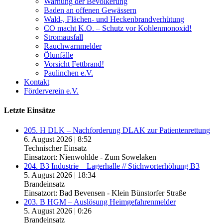
Warnung der Bevölkerung
Baden an offenen Gewässern
Wald-, Flächen- und Heckenbrandverhütung
CO macht K.O. – Schutz vor Kohlenmonoxid!
Stromausfall
Rauchwarnmelder
Ölunfälle
Vorsicht Fettbrand!
Paulinchen e.V.
Kontakt
Förderverein e.V.
Letzte Einsätze
205. H DLK – Nachforderung DLAK zur Patientenrettung
6. August 2026
|
8:52
Technischer Einsatz
Einsatzort: Nienwohlde - Zum Sowelaken
204. B3 Industrie – Lagerhalle // Stichworterhöhung B3
5. August 2026
|
18:34
Brandeinsatz
Einsatzort: Bad Bevensen - Klein Bünstorfer Straße
203. B HGM – Auslösung Heimgefahrenmelder
5. August 2026
|
0:26
Brandeinsatz