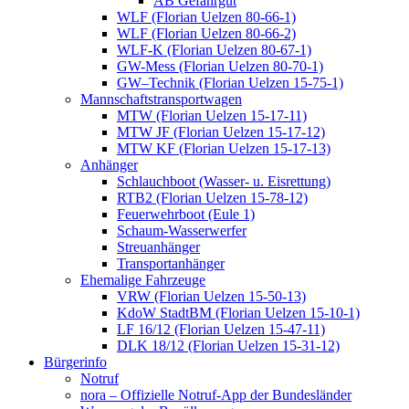
AB Gefahrgut
WLF (Florian Uelzen 80-66-1)
WLF (Florian Uelzen 80-66-2)
WLF-K (Florian Uelzen 80-67-1)
GW-Mess (Florian Uelzen 80-70-1)
GW–Technik (Florian Uelzen 15-75-1)
Mannschaftstransportwagen
MTW (Florian Uelzen 15-17-11)
MTW JF (Florian Uelzen 15-17-12)
MTW KF (Florian Uelzen 15-17-13)
Anhänger
Schlauchboot (Wasser- u. Eisrettung)
RTB2 (Florian Uelzen 15-78-12)
Feuerwehrboot (Eule 1)
Schaum-Wasserwerfer
Streuanhänger
Transportanhänger
Ehemalige Fahrzeuge
VRW (Florian Uelzen 15-50-13)
KdoW StadtBM (Florian Uelzen 15-10-1)
LF 16/12 (Florian Uelzen 15-47-11)
DLK 18/12 (Florian Uelzen 15-31-12)
Bürgerinfo
Notruf
nora – Offizielle Notruf-App der Bundesländer