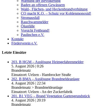
Warnung der Bevölkerung
Baden an offenen Gewässern
Wald-, Flächen- und Heckenbrandverhütung
CO macht K.O. – Schutz vor Kohlenmonoxid!
Stromausfall
Rauchwarnmelder
Ölunfälle
Vorsicht Fettbrand!
Paulinchen e.V.
Kontakt
Förderverein e.V.
Letzte Einsätze
203. B HGM – Auslösung Heimgefahrenmelder
5. August 2026
|
0:26
Brandeinsatz
Einsatzort: Uelzen - Hambrocker Straße
202. B BMA – Auslösung Brandmeldeanlage
4. August 2026
|
22:34
Brandeinsatz > Brandmeldeanlage
Einsatzort: Uelzen - An der Zuckerfabrik
201. B1 VEG – Brand Vegetation Gartengrundstück
4. August 2026
|
20:19
Brandeinsatz