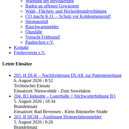
Warnung der Bevölkerung
Baden an offenen Gewässern
Wald-, Flächen- und Heckenbrandverhütung
CO macht K.O. – Schutz vor Kohlenmonoxid!
Stromausfall
Rauchwarnmelder
Ölunfälle
Vorsicht Fettbrand!
Paulinchen e.V.
Kontakt
Förderverein e.V.
Letzte Einsätze
205. H DLK – Nachforderung DLAK zur Patientenrettung
6. August 2026
|
8:52
Technischer Einsatz
Einsatzort: Nienwohlde - Zum Sowelaken
204. B3 Industrie – Lagerhalle // Stichworterhöhung B3
5. August 2026
|
18:34
Brandeinsatz
Einsatzort: Bad Bevensen - Klein Bünstorfer Straße
203. B HGM – Auslösung Heimgefahrenmelder
5. August 2026
|
0:26
Brandeinsatz