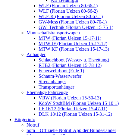
AB Gefahrgut
WLF (Florian Uelzen 80-66-1)
WLF (Florian Uelzen 80-66-2)
WLF-K (Florian Uelzen 80-67-1)
GW-Mess (Florian Uelzen 80-70-1)
GW–Technik (Florian Uelzen 15-75-1)
Mannschaftstransportwagen
MTW (Florian Uelzen 15-17-11)
MTW JF (Florian Uelzen 15-17-12)
MTW KF (Florian Uelzen 15-17-13)
Anhänger
Schlauchboot (Wasser- u. Eisrettung)
RTB2 (Florian Uelzen 15-78-12)
Feuerwehrboot (Eule 1)
Schaum-Wasserwerfer
Streuanhänger
Transportanhänger
Ehemalige Fahrzeuge
VRW (Florian Uelzen 15-50-13)
KdoW StadtBM (Florian Uelzen 15-10-1)
LF 16/12 (Florian Uelzen 15-47-11)
DLK 18/12 (Florian Uelzen 15-31-12)
Bürgerinfo
Notruf
nora – Offizielle Notruf-App der Bundesländer