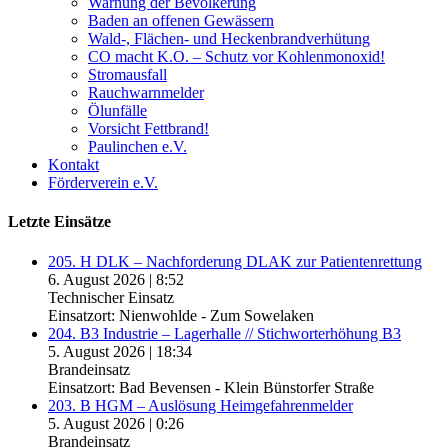
Warnung der Bevölkerung
Baden an offenen Gewässern
Wald-, Flächen- und Heckenbrandverhütung
CO macht K.O. – Schutz vor Kohlenmonoxid!
Stromausfall
Rauchwarnmelder
Ölunfälle
Vorsicht Fettbrand!
Paulinchen e.V.
Kontakt
Förderverein e.V.
Letzte Einsätze
205. H DLK – Nachforderung DLAK zur Patientenrettung
6. August 2026
|
8:52
Technischer Einsatz
Einsatzort: Nienwohlde - Zum Sowelaken
204. B3 Industrie – Lagerhalle // Stichworterhöhung B3
5. August 2026
|
18:34
Brandeinsatz
Einsatzort: Bad Bevensen - Klein Bünstorfer Straße
203. B HGM – Auslösung Heimgefahrenmelder
5. August 2026
|
0:26
Brandeinsatz