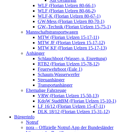
AB Gefahrgut
WLF (Florian Uelzen 80-66-1)
WLF (Florian Uelzen 80-66-2)
WLF-K (Florian Uelzen 80-67-1)
GW-Mess (Florian Uelzen 80-70-1)
GW–Technik (Florian Uelzen 15-75-1)
Mannschaftstransportwagen
MTW (Florian Uelzen 15-17-11)
MTW JF (Florian Uelzen 15-17-12)
MTW KF (Florian Uelzen 15-17-13)
Anhänger
Schlauchboot (Wasser- u. Eisrettung)
RTB2 (Florian Uelzen 15-78-12)
Feuerwehrboot (Eule 1)
Schaum-Wasserwerfer
Streuanhänger
Transportanhänger
Ehemalige Fahrzeuge
VRW (Florian Uelzen 15-50-13)
KdoW StadtBM (Florian Uelzen 15-10-1)
LF 16/12 (Florian Uelzen 15-47-11)
DLK 18/12 (Florian Uelzen 15-31-12)
Bürgerinfo
Notruf
nora – Offizielle Notruf-App der Bundesländer