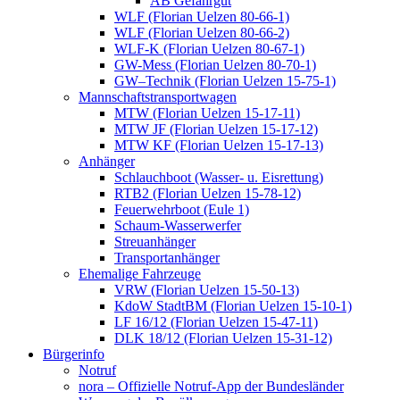
AB Gefahrgut
WLF (Florian Uelzen 80-66-1)
WLF (Florian Uelzen 80-66-2)
WLF-K (Florian Uelzen 80-67-1)
GW-Mess (Florian Uelzen 80-70-1)
GW–Technik (Florian Uelzen 15-75-1)
Mannschaftstransportwagen
MTW (Florian Uelzen 15-17-11)
MTW JF (Florian Uelzen 15-17-12)
MTW KF (Florian Uelzen 15-17-13)
Anhänger
Schlauchboot (Wasser- u. Eisrettung)
RTB2 (Florian Uelzen 15-78-12)
Feuerwehrboot (Eule 1)
Schaum-Wasserwerfer
Streuanhänger
Transportanhänger
Ehemalige Fahrzeuge
VRW (Florian Uelzen 15-50-13)
KdoW StadtBM (Florian Uelzen 15-10-1)
LF 16/12 (Florian Uelzen 15-47-11)
DLK 18/12 (Florian Uelzen 15-31-12)
Bürgerinfo
Notruf
nora – Offizielle Notruf-App der Bundesländer