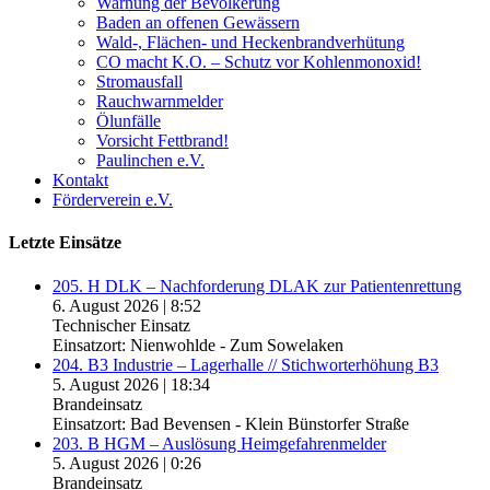
Warnung der Bevölkerung
Baden an offenen Gewässern
Wald-, Flächen- und Heckenbrandverhütung
CO macht K.O. – Schutz vor Kohlenmonoxid!
Stromausfall
Rauchwarnmelder
Ölunfälle
Vorsicht Fettbrand!
Paulinchen e.V.
Kontakt
Förderverein e.V.
Letzte Einsätze
205. H DLK – Nachforderung DLAK zur Patientenrettung
6. August 2026
|
8:52
Technischer Einsatz
Einsatzort: Nienwohlde - Zum Sowelaken
204. B3 Industrie – Lagerhalle // Stichworterhöhung B3
5. August 2026
|
18:34
Brandeinsatz
Einsatzort: Bad Bevensen - Klein Bünstorfer Straße
203. B HGM – Auslösung Heimgefahrenmelder
5. August 2026
|
0:26
Brandeinsatz