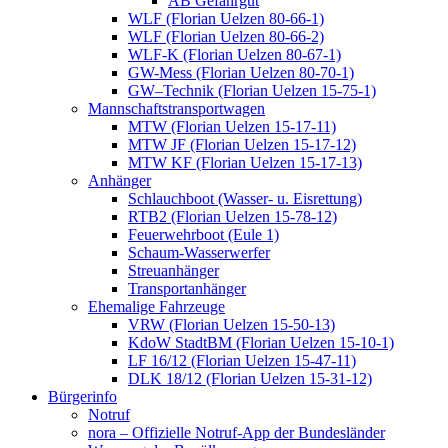
AB Gefahrgut
WLF (Florian Uelzen 80-66-1)
WLF (Florian Uelzen 80-66-2)
WLF-K (Florian Uelzen 80-67-1)
GW-Mess (Florian Uelzen 80-70-1)
GW–Technik (Florian Uelzen 15-75-1)
Mannschaftstransportwagen
MTW (Florian Uelzen 15-17-11)
MTW JF (Florian Uelzen 15-17-12)
MTW KF (Florian Uelzen 15-17-13)
Anhänger
Schlauchboot (Wasser- u. Eisrettung)
RTB2 (Florian Uelzen 15-78-12)
Feuerwehrboot (Eule 1)
Schaum-Wasserwerfer
Streuanhänger
Transportanhänger
Ehemalige Fahrzeuge
VRW (Florian Uelzen 15-50-13)
KdoW StadtBM (Florian Uelzen 15-10-1)
LF 16/12 (Florian Uelzen 15-47-11)
DLK 18/12 (Florian Uelzen 15-31-12)
Bürgerinfo
Notruf
nora – Offizielle Notruf-App der Bundesländer