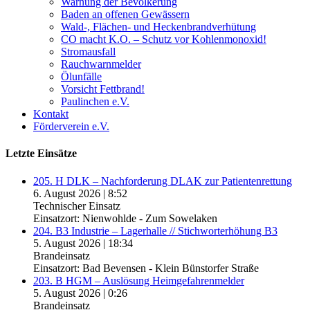
Warnung der Bevölkerung
Baden an offenen Gewässern
Wald-, Flächen- und Heckenbrandverhütung
CO macht K.O. – Schutz vor Kohlenmonoxid!
Stromausfall
Rauchwarnmelder
Ölunfälle
Vorsicht Fettbrand!
Paulinchen e.V.
Kontakt
Förderverein e.V.
Letzte Einsätze
205. H DLK – Nachforderung DLAK zur Patientenrettung
6. August 2026
|
8:52
Technischer Einsatz
Einsatzort: Nienwohlde - Zum Sowelaken
204. B3 Industrie – Lagerhalle // Stichworterhöhung B3
5. August 2026
|
18:34
Brandeinsatz
Einsatzort: Bad Bevensen - Klein Bünstorfer Straße
203. B HGM – Auslösung Heimgefahrenmelder
5. August 2026
|
0:26
Brandeinsatz