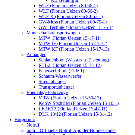
AB Gefahrgut
WLF (Florian Uelzen 80-66-1)
WLF (Florian Uelzen 80-66-2)
WLF-K (Florian Uelzen 80-67-1)
GW-Mess (Florian Uelzen 80-70-1)
GW–Technik (Florian Uelzen 15-75-1)
Mannschaftstransportwagen
MTW (Florian Uelzen 15-17-11)
MTW JF (Florian Uelzen 15-17-12)
MTW KF (Florian Uelzen 15-17-13)
Anhänger
Schlauchboot (Wasser- u. Eisrettung)
RTB2 (Florian Uelzen 15-78-12)
Feuerwehrboot (Eule 1)
Schaum-Wasserwerfer
Streuanhänger
Transportanhänger
Ehemalige Fahrzeuge
VRW (Florian Uelzen 15-50-13)
KdoW StadtBM (Florian Uelzen 15-10-1)
LF 16/12 (Florian Uelzen 15-47-11)
DLK 18/12 (Florian Uelzen 15-31-12)
Bürgerinfo
Notruf
nora – Offizielle Notruf-App der Bundesländer