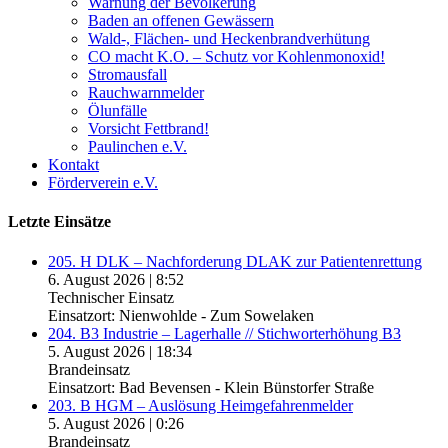
Warnung der Bevölkerung
Baden an offenen Gewässern
Wald-, Flächen- und Heckenbrandverhütung
CO macht K.O. – Schutz vor Kohlenmonoxid!
Stromausfall
Rauchwarnmelder
Ölunfälle
Vorsicht Fettbrand!
Paulinchen e.V.
Kontakt
Förderverein e.V.
Letzte Einsätze
205. H DLK – Nachforderung DLAK zur Patientenrettung
6. August 2026
|
8:52
Technischer Einsatz
Einsatzort: Nienwohlde - Zum Sowelaken
204. B3 Industrie – Lagerhalle // Stichworterhöhung B3
5. August 2026
|
18:34
Brandeinsatz
Einsatzort: Bad Bevensen - Klein Bünstorfer Straße
203. B HGM – Auslösung Heimgefahrenmelder
5. August 2026
|
0:26
Brandeinsatz