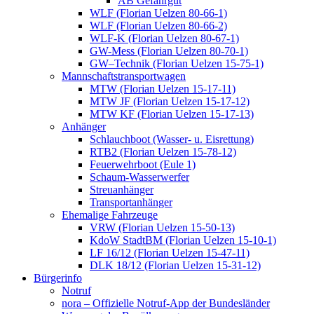
AB Gefahrgut
WLF (Florian Uelzen 80-66-1)
WLF (Florian Uelzen 80-66-2)
WLF-K (Florian Uelzen 80-67-1)
GW-Mess (Florian Uelzen 80-70-1)
GW–Technik (Florian Uelzen 15-75-1)
Mannschaftstransportwagen
MTW (Florian Uelzen 15-17-11)
MTW JF (Florian Uelzen 15-17-12)
MTW KF (Florian Uelzen 15-17-13)
Anhänger
Schlauchboot (Wasser- u. Eisrettung)
RTB2 (Florian Uelzen 15-78-12)
Feuerwehrboot (Eule 1)
Schaum-Wasserwerfer
Streuanhänger
Transportanhänger
Ehemalige Fahrzeuge
VRW (Florian Uelzen 15-50-13)
KdoW StadtBM (Florian Uelzen 15-10-1)
LF 16/12 (Florian Uelzen 15-47-11)
DLK 18/12 (Florian Uelzen 15-31-12)
Bürgerinfo
Notruf
nora – Offizielle Notruf-App der Bundesländer