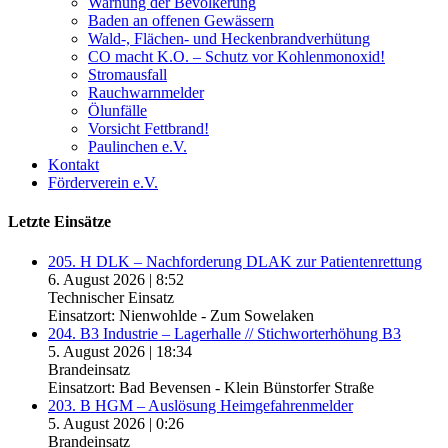
Warnung der Bevölkerung
Baden an offenen Gewässern
Wald-, Flächen- und Heckenbrandverhütung
CO macht K.O. – Schutz vor Kohlenmonoxid!
Stromausfall
Rauchwarnmelder
Ölunfälle
Vorsicht Fettbrand!
Paulinchen e.V.
Kontakt
Förderverein e.V.
Letzte Einsätze
205. H DLK – Nachforderung DLAK zur Patientenrettung
6. August 2026
|
8:52
Technischer Einsatz
Einsatzort: Nienwohlde - Zum Sowelaken
204. B3 Industrie – Lagerhalle // Stichworterhöhung B3
5. August 2026
|
18:34
Brandeinsatz
Einsatzort: Bad Bevensen - Klein Bünstorfer Straße
203. B HGM – Auslösung Heimgefahrenmelder
5. August 2026
|
0:26
Brandeinsatz