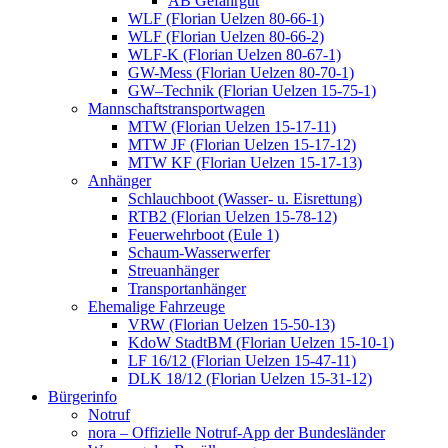
AB Gefahrgut
WLF (Florian Uelzen 80-66-1)
WLF (Florian Uelzen 80-66-2)
WLF-K (Florian Uelzen 80-67-1)
GW-Mess (Florian Uelzen 80-70-1)
GW–Technik (Florian Uelzen 15-75-1)
Mannschaftstransportwagen
MTW (Florian Uelzen 15-17-11)
MTW JF (Florian Uelzen 15-17-12)
MTW KF (Florian Uelzen 15-17-13)
Anhänger
Schlauchboot (Wasser- u. Eisrettung)
RTB2 (Florian Uelzen 15-78-12)
Feuerwehrboot (Eule 1)
Schaum-Wasserwerfer
Streuanhänger
Transportanhänger
Ehemalige Fahrzeuge
VRW (Florian Uelzen 15-50-13)
KdoW StadtBM (Florian Uelzen 15-10-1)
LF 16/12 (Florian Uelzen 15-47-11)
DLK 18/12 (Florian Uelzen 15-31-12)
Bürgerinfo
Notruf
nora – Offizielle Notruf-App der Bundesländer