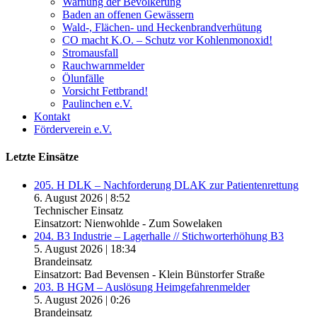
Warnung der Bevölkerung
Baden an offenen Gewässern
Wald-, Flächen- und Heckenbrandverhütung
CO macht K.O. – Schutz vor Kohlenmonoxid!
Stromausfall
Rauchwarnmelder
Ölunfälle
Vorsicht Fettbrand!
Paulinchen e.V.
Kontakt
Förderverein e.V.
Letzte Einsätze
205. H DLK – Nachforderung DLAK zur Patientenrettung
6. August 2026
|
8:52
Technischer Einsatz
Einsatzort: Nienwohlde - Zum Sowelaken
204. B3 Industrie – Lagerhalle // Stichworterhöhung B3
5. August 2026
|
18:34
Brandeinsatz
Einsatzort: Bad Bevensen - Klein Bünstorfer Straße
203. B HGM – Auslösung Heimgefahrenmelder
5. August 2026
|
0:26
Brandeinsatz