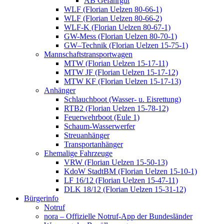
AB Gefahrgut
WLF (Florian Uelzen 80-66-1)
WLF (Florian Uelzen 80-66-2)
WLF-K (Florian Uelzen 80-67-1)
GW-Mess (Florian Uelzen 80-70-1)
GW–Technik (Florian Uelzen 15-75-1)
Mannschaftstransportwagen
MTW (Florian Uelzen 15-17-11)
MTW JF (Florian Uelzen 15-17-12)
MTW KF (Florian Uelzen 15-17-13)
Anhänger
Schlauchboot (Wasser- u. Eisrettung)
RTB2 (Florian Uelzen 15-78-12)
Feuerwehrboot (Eule 1)
Schaum-Wasserwerfer
Streuanhänger
Transportanhänger
Ehemalige Fahrzeuge
VRW (Florian Uelzen 15-50-13)
KdoW StadtBM (Florian Uelzen 15-10-1)
LF 16/12 (Florian Uelzen 15-47-11)
DLK 18/12 (Florian Uelzen 15-31-12)
Bürgerinfo
Notruf
nora – Offizielle Notruf-App der Bundesländer