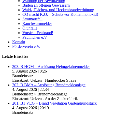
Warnung der Bevölkerung
Baden an offenen Gewässern
Wald-, Flächen- und Heckenbrandverhütung
CO macht K.O. – Schutz vor Kohlenmonoxid!
Stromausfall
Rauchwarnmelder
Ölunfälle
Vorsicht Fettbrand!
Paulinchen e.V.
Kontakt
Förderverein e.V.
Letzte Einsätze
203. B HGM – Auslösung Heimgefahrenmelder
5. August 2026
|
0:26
Brandeinsatz
Einsatzort: Uelzen - Hambrocker Straße
202. B BMA – Auslösung Brandmeldeanlage
4. August 2026
|
22:34
Brandeinsatz > Brandmeldeanlage
Einsatzort: Uelzen - An der Zuckerfabrik
201. B1 VEG – Brand Vegetation Gartengrundstück
4. August 2026
|
20:19
Brandeinsatz