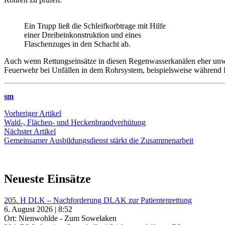
Ein Trupp ließ die Schleifkorbtrage mit Hilfe
einer Dreibeinkonstruktion und eines
Flaschenzuges in den Schacht ab.
Auch wenn Rettungseinsätze in diesen Regenwasserkanälen eher unwa
Feuerwehr bei Unfällen in dem Rohrsystem, beispielsweise während Rev
sm
Beitragsnavigation
Vorheriger
Vorheriger Artikel
Artikel:
Wald-, Flächen- und Heckenbrandverhütung
Nächster
Nächster Artikel
Artikel:
Gemeinsamer Ausbildungsdienst stärkt die Zusammenarbeit
Neueste Einsätze
205. H DLK – Nachforderung DLAK zur Patientenrettung
6. August 2026 | 8:52
Ort: Nienwohlde - Zum Sowelaken