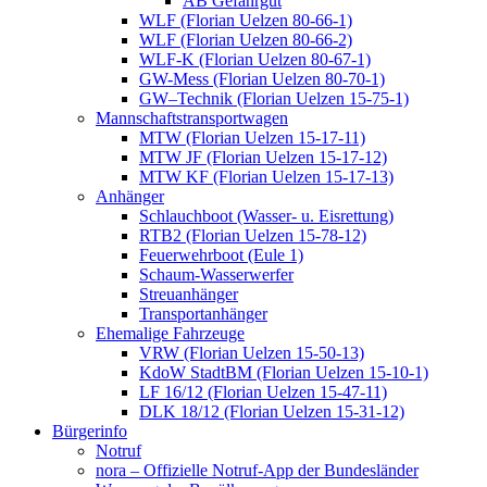
AB Gefahrgut
WLF (Florian Uelzen 80-66-1)
WLF (Florian Uelzen 80-66-2)
WLF-K (Florian Uelzen 80-67-1)
GW-Mess (Florian Uelzen 80-70-1)
GW–Technik (Florian Uelzen 15-75-1)
Mannschaftstransportwagen
MTW (Florian Uelzen 15-17-11)
MTW JF (Florian Uelzen 15-17-12)
MTW KF (Florian Uelzen 15-17-13)
Anhänger
Schlauchboot (Wasser- u. Eisrettung)
RTB2 (Florian Uelzen 15-78-12)
Feuerwehrboot (Eule 1)
Schaum-Wasserwerfer
Streuanhänger
Transportanhänger
Ehemalige Fahrzeuge
VRW (Florian Uelzen 15-50-13)
KdoW StadtBM (Florian Uelzen 15-10-1)
LF 16/12 (Florian Uelzen 15-47-11)
DLK 18/12 (Florian Uelzen 15-31-12)
Bürgerinfo
Notruf
nora – Offizielle Notruf-App der Bundesländer