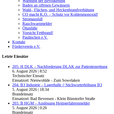
Warnung der Bevölkerung
Baden an offenen Gewässern
Wald-, Flächen- und Heckenbrandverhütung
CO macht K.O. – Schutz vor Kohlenmonoxid!
Stromausfall
Rauchwarnmelder
Ölunfälle
Vorsicht Fettbrand!
Paulinchen e.V.
Kontakt
Förderverein e.V.
Letzte Einsätze
205. H DLK – Nachforderung DLAK zur Patientenrettung
6. August 2026
|
8:52
Technischer Einsatz
Einsatzort: Nienwohlde - Zum Sowelaken
204. B3 Industrie – Lagerhalle // Stichworterhöhung B3
5. August 2026
|
18:34
Brandeinsatz
Einsatzort: Bad Bevensen - Klein Bünstorfer Straße
203. B HGM – Auslösung Heimgefahrenmelder
5. August 2026
|
0:26
Brandeinsatz