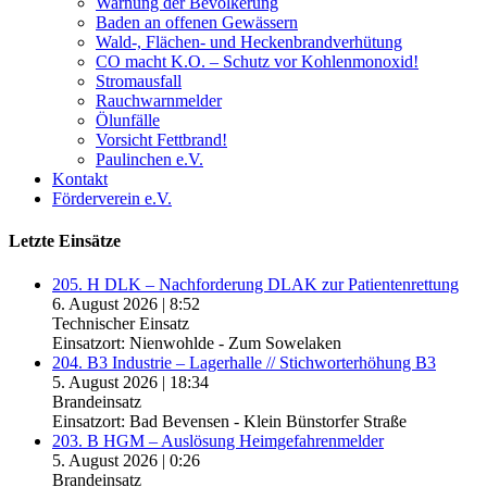
Warnung der Bevölkerung
Baden an offenen Gewässern
Wald-, Flächen- und Heckenbrandverhütung
CO macht K.O. – Schutz vor Kohlenmonoxid!
Stromausfall
Rauchwarnmelder
Ölunfälle
Vorsicht Fettbrand!
Paulinchen e.V.
Kontakt
Förderverein e.V.
Letzte Einsätze
205. H DLK – Nachforderung DLAK zur Patientenrettung
6. August 2026
|
8:52
Technischer Einsatz
Einsatzort: Nienwohlde - Zum Sowelaken
204. B3 Industrie – Lagerhalle // Stichworterhöhung B3
5. August 2026
|
18:34
Brandeinsatz
Einsatzort: Bad Bevensen - Klein Bünstorfer Straße
203. B HGM – Auslösung Heimgefahrenmelder
5. August 2026
|
0:26
Brandeinsatz