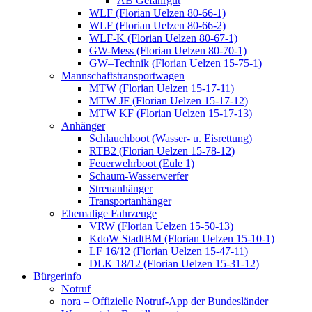
AB Gefahrgut
WLF (Florian Uelzen 80-66-1)
WLF (Florian Uelzen 80-66-2)
WLF-K (Florian Uelzen 80-67-1)
GW-Mess (Florian Uelzen 80-70-1)
GW–Technik (Florian Uelzen 15-75-1)
Mannschaftstransportwagen
MTW (Florian Uelzen 15-17-11)
MTW JF (Florian Uelzen 15-17-12)
MTW KF (Florian Uelzen 15-17-13)
Anhänger
Schlauchboot (Wasser- u. Eisrettung)
RTB2 (Florian Uelzen 15-78-12)
Feuerwehrboot (Eule 1)
Schaum-Wasserwerfer
Streuanhänger
Transportanhänger
Ehemalige Fahrzeuge
VRW (Florian Uelzen 15-50-13)
KdoW StadtBM (Florian Uelzen 15-10-1)
LF 16/12 (Florian Uelzen 15-47-11)
DLK 18/12 (Florian Uelzen 15-31-12)
Bürgerinfo
Notruf
nora – Offizielle Notruf-App der Bundesländer