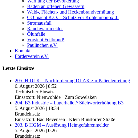
Warnung der Bevölkerung
Baden an offenen Gewässern
Wald-, Flächen- und Heckenbrandverhütung
CO macht K.O. – Schutz vor Kohlenmonoxid!
Stromausfall
Rauchwarnmelder
Ölunfälle
Vorsicht Fettbrand!
Paulinchen e.V.
Kontakt
Förderverein e.V.
Letzte Einsätze
205. H DLK – Nachforderung DLAK zur Patientenrettung
6. August 2026
|
8:52
Technischer Einsatz
Einsatzort: Nienwohlde - Zum Sowelaken
204. B3 Industrie – Lagerhalle // Stichworterhöhung B3
5. August 2026
|
18:34
Brandeinsatz
Einsatzort: Bad Bevensen - Klein Bünstorfer Straße
203. B HGM – Auslösung Heimgefahrenmelder
5. August 2026
|
0:26
Brandeinsatz