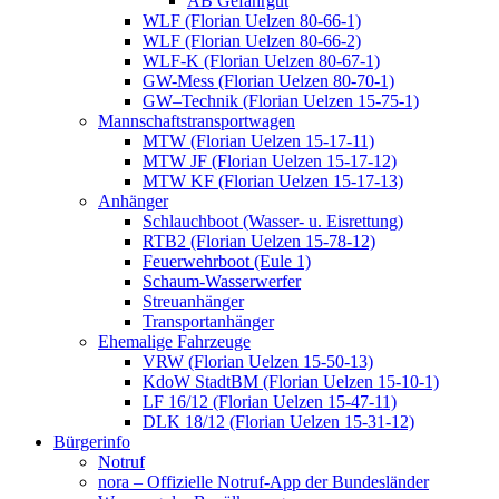
AB Gefahrgut
WLF (Florian Uelzen 80-66-1)
WLF (Florian Uelzen 80-66-2)
WLF-K (Florian Uelzen 80-67-1)
GW-Mess (Florian Uelzen 80-70-1)
GW–Technik (Florian Uelzen 15-75-1)
Mannschaftstransportwagen
MTW (Florian Uelzen 15-17-11)
MTW JF (Florian Uelzen 15-17-12)
MTW KF (Florian Uelzen 15-17-13)
Anhänger
Schlauchboot (Wasser- u. Eisrettung)
RTB2 (Florian Uelzen 15-78-12)
Feuerwehrboot (Eule 1)
Schaum-Wasserwerfer
Streuanhänger
Transportanhänger
Ehemalige Fahrzeuge
VRW (Florian Uelzen 15-50-13)
KdoW StadtBM (Florian Uelzen 15-10-1)
LF 16/12 (Florian Uelzen 15-47-11)
DLK 18/12 (Florian Uelzen 15-31-12)
Bürgerinfo
Notruf
nora – Offizielle Notruf-App der Bundesländer