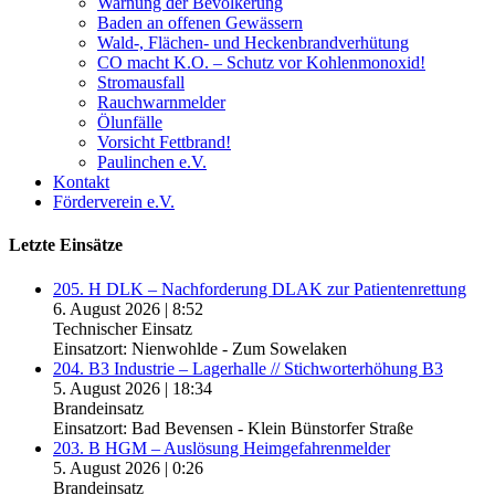
Warnung der Bevölkerung
Baden an offenen Gewässern
Wald-, Flächen- und Heckenbrandverhütung
CO macht K.O. – Schutz vor Kohlenmonoxid!
Stromausfall
Rauchwarnmelder
Ölunfälle
Vorsicht Fettbrand!
Paulinchen e.V.
Kontakt
Förderverein e.V.
Letzte Einsätze
205. H DLK – Nachforderung DLAK zur Patientenrettung
6. August 2026
|
8:52
Technischer Einsatz
Einsatzort: Nienwohlde - Zum Sowelaken
204. B3 Industrie – Lagerhalle // Stichworterhöhung B3
5. August 2026
|
18:34
Brandeinsatz
Einsatzort: Bad Bevensen - Klein Bünstorfer Straße
203. B HGM – Auslösung Heimgefahrenmelder
5. August 2026
|
0:26
Brandeinsatz