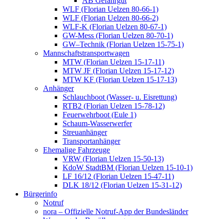
AB Gefahrgut
WLF (Florian Uelzen 80-66-1)
WLF (Florian Uelzen 80-66-2)
WLF-K (Florian Uelzen 80-67-1)
GW-Mess (Florian Uelzen 80-70-1)
GW–Technik (Florian Uelzen 15-75-1)
Mannschaftstransportwagen
MTW (Florian Uelzen 15-17-11)
MTW JF (Florian Uelzen 15-17-12)
MTW KF (Florian Uelzen 15-17-13)
Anhänger
Schlauchboot (Wasser- u. Eisrettung)
RTB2 (Florian Uelzen 15-78-12)
Feuerwehrboot (Eule 1)
Schaum-Wasserwerfer
Streuanhänger
Transportanhänger
Ehemalige Fahrzeuge
VRW (Florian Uelzen 15-50-13)
KdoW StadtBM (Florian Uelzen 15-10-1)
LF 16/12 (Florian Uelzen 15-47-11)
DLK 18/12 (Florian Uelzen 15-31-12)
Bürgerinfo
Notruf
nora – Offizielle Notruf-App der Bundesländer