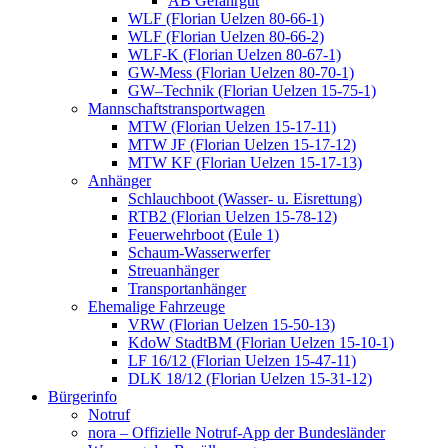
AB Gefahrgut
WLF (Florian Uelzen 80-66-1)
WLF (Florian Uelzen 80-66-2)
WLF-K (Florian Uelzen 80-67-1)
GW-Mess (Florian Uelzen 80-70-1)
GW–Technik (Florian Uelzen 15-75-1)
Mannschaftstransportwagen
MTW (Florian Uelzen 15-17-11)
MTW JF (Florian Uelzen 15-17-12)
MTW KF (Florian Uelzen 15-17-13)
Anhänger
Schlauchboot (Wasser- u. Eisrettung)
RTB2 (Florian Uelzen 15-78-12)
Feuerwehrboot (Eule 1)
Schaum-Wasserwerfer
Streuanhänger
Transportanhänger
Ehemalige Fahrzeuge
VRW (Florian Uelzen 15-50-13)
KdoW StadtBM (Florian Uelzen 15-10-1)
LF 16/12 (Florian Uelzen 15-47-11)
DLK 18/12 (Florian Uelzen 15-31-12)
Bürgerinfo
Notruf
nora – Offizielle Notruf-App der Bundesländer