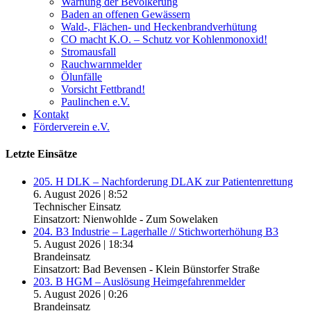
Warnung der Bevölkerung
Baden an offenen Gewässern
Wald-, Flächen- und Heckenbrandverhütung
CO macht K.O. – Schutz vor Kohlenmonoxid!
Stromausfall
Rauchwarnmelder
Ölunfälle
Vorsicht Fettbrand!
Paulinchen e.V.
Kontakt
Förderverein e.V.
Letzte Einsätze
205. H DLK – Nachforderung DLAK zur Patientenrettung
6. August 2026
|
8:52
Technischer Einsatz
Einsatzort: Nienwohlde - Zum Sowelaken
204. B3 Industrie – Lagerhalle // Stichworterhöhung B3
5. August 2026
|
18:34
Brandeinsatz
Einsatzort: Bad Bevensen - Klein Bünstorfer Straße
203. B HGM – Auslösung Heimgefahrenmelder
5. August 2026
|
0:26
Brandeinsatz