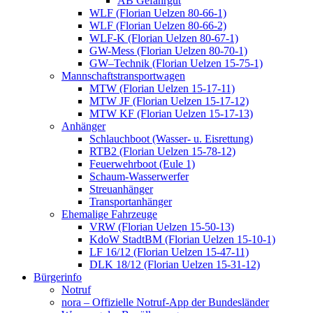
AB Gefahrgut
WLF (Florian Uelzen 80-66-1)
WLF (Florian Uelzen 80-66-2)
WLF-K (Florian Uelzen 80-67-1)
GW-Mess (Florian Uelzen 80-70-1)
GW–Technik (Florian Uelzen 15-75-1)
Mannschaftstransportwagen
MTW (Florian Uelzen 15-17-11)
MTW JF (Florian Uelzen 15-17-12)
MTW KF (Florian Uelzen 15-17-13)
Anhänger
Schlauchboot (Wasser- u. Eisrettung)
RTB2 (Florian Uelzen 15-78-12)
Feuerwehrboot (Eule 1)
Schaum-Wasserwerfer
Streuanhänger
Transportanhänger
Ehemalige Fahrzeuge
VRW (Florian Uelzen 15-50-13)
KdoW StadtBM (Florian Uelzen 15-10-1)
LF 16/12 (Florian Uelzen 15-47-11)
DLK 18/12 (Florian Uelzen 15-31-12)
Bürgerinfo
Notruf
nora – Offizielle Notruf-App der Bundesländer