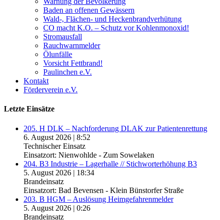
Warnung der Bevölkerung
Baden an offenen Gewässern
Wald-, Flächen- und Heckenbrandverhütung
CO macht K.O. – Schutz vor Kohlenmonoxid!
Stromausfall
Rauchwarnmelder
Ölunfälle
Vorsicht Fettbrand!
Paulinchen e.V.
Kontakt
Förderverein e.V.
Letzte Einsätze
205. H DLK – Nachforderung DLAK zur Patientenrettung
6. August 2026
|
8:52
Technischer Einsatz
Einsatzort: Nienwohlde - Zum Sowelaken
204. B3 Industrie – Lagerhalle // Stichworterhöhung B3
5. August 2026
|
18:34
Brandeinsatz
Einsatzort: Bad Bevensen - Klein Bünstorfer Straße
203. B HGM – Auslösung Heimgefahrenmelder
5. August 2026
|
0:26
Brandeinsatz