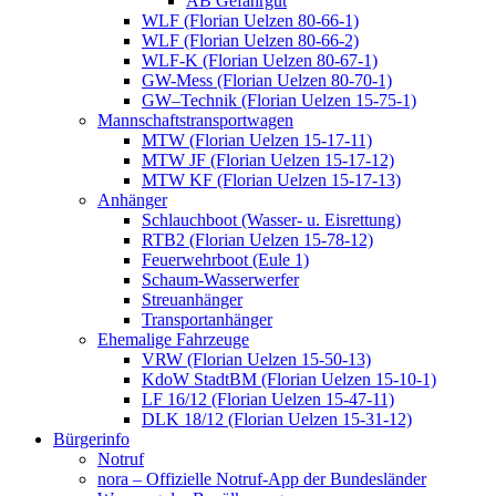
AB Gefahrgut
WLF (Florian Uelzen 80-66-1)
WLF (Florian Uelzen 80-66-2)
WLF-K (Florian Uelzen 80-67-1)
GW-Mess (Florian Uelzen 80-70-1)
GW–Technik (Florian Uelzen 15-75-1)
Mannschaftstransportwagen
MTW (Florian Uelzen 15-17-11)
MTW JF (Florian Uelzen 15-17-12)
MTW KF (Florian Uelzen 15-17-13)
Anhänger
Schlauchboot (Wasser- u. Eisrettung)
RTB2 (Florian Uelzen 15-78-12)
Feuerwehrboot (Eule 1)
Schaum-Wasserwerfer
Streuanhänger
Transportanhänger
Ehemalige Fahrzeuge
VRW (Florian Uelzen 15-50-13)
KdoW StadtBM (Florian Uelzen 15-10-1)
LF 16/12 (Florian Uelzen 15-47-11)
DLK 18/12 (Florian Uelzen 15-31-12)
Bürgerinfo
Notruf
nora – Offizielle Notruf-App der Bundesländer