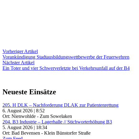
Beitragsnavigation
Vorheriger
Vorheriger Artikel
Artikel:
Vorankündigung Stadtausbildungswettbewerbe der Feuerwehren
Nächster
Nächster Artikel
Artikel:
Ein Toter und vier Schwerverletzte bei Verkehrsunfall auf der B4
Neueste Einsätze
205. H DLK – Nachforderung DLAK zur Patientenrettung
6. August 2026 | 8:52
Ort: Nienwohlde - Zum Sowelaken
204. B3 Industrie – Lagerhalle // Stichworterhöhung B3
5. August 2026 | 18:34
Ort: Bad Bevensen - Klein Bünstorfer Straße
Zum Feed