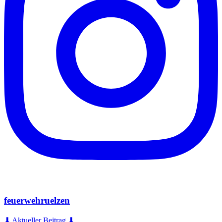
feuerwehruelzen
⬇ Aktueller Beitrag ⬇