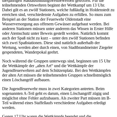
diesjährigen Stadtausbildungswettbewerben getroffen. Für die
teilnehmenden Ortswehren beginnt der Wettkampf um 13 Uhr.
Dabei gilt es an zwölf Stationen, welche fußläufig in Holdenstedt zu
erreichen sind, verschiedenste Aufgaben zu erfüllen. So muss zum
Beispiel an der Station der Feuerwehr Oldenstadt eine
Wasserversorgung aus offenem Gewässer aufgebaut werden. Bei
anderen Stationen müssen unter anderem das Wissen in Erster Hilfe
oder Atemschutz unter Beweis gestellt werden. Natürlich kommt
auch der Spaß nicht zu kurz – unter den zwölf Stationen befinden
sich zwei Spaßstationen. Diese sind natürlich außerhalb der
Wertung, werden aber durch einen, von Stadtbrandmeister Ziegeler
gespendeten, Wanderpokal geehrt.
Noch während die Gruppen unterwegs sind, beginnen um 15 Uhr
die Wettkämpfe der „alten Art“ und die Wettkämpfe der
Jugendfeuerwehren auf dem Schützenplatz. Bei den Wettkämpfen
der alten Art müssen die teilnehmenden Gruppen schnellstmöglich
einen Löschangriff aufbauen.
Die Jugendfeuerwehr muss in zwei Kategorien antreten. Beim
sogenannten A-Teil geht es darum, einen Löschangriff zügig und
möglichst ohne Fehler aufzubauen. Als zweiter Part müssen im B-
Teil während eines Staffellaufs verschiedene Aufgaben erledigt
werden.
Gegen 17 Uhr waren die Wettkämpfe beendet und die