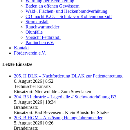
Warnung der Bevölkerung
Baden an offenen Gewässern
Wald-, Flächen- und Heckenbrandverhütung
CO macht K.O. – Schutz vor Kohlenmonoxid!
Stromausfall
Rauchwarnmelder
Ölunfälle
Vorsicht Fettbrand!
Paulinchen e.V.
Kontakt
Förderverein e.V.
Letzte Einsätze
205. H DLK – Nachforderung DLAK zur Patientenrettung
6. August 2026
|
8:52
Technischer Einsatz
Einsatzort: Nienwohlde - Zum Sowelaken
204. B3 Industrie – Lagerhalle // Stichworterhöhung B3
5. August 2026
|
18:34
Brandeinsatz
Einsatzort: Bad Bevensen - Klein Bünstorfer Straße
203. B HGM – Auslösung Heimgefahrenmelder
5. August 2026
|
0:26
Brandeinsatz