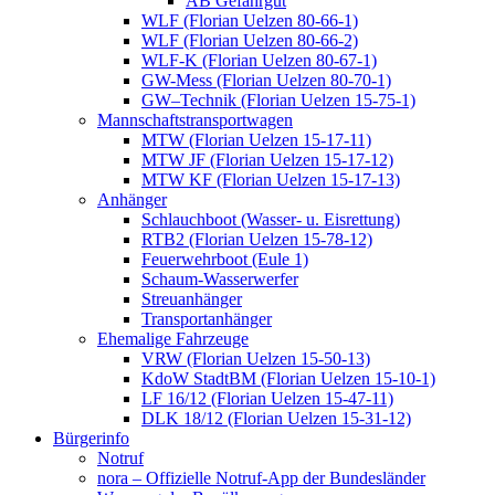
AB Gefahrgut
WLF (Florian Uelzen 80-66-1)
WLF (Florian Uelzen 80-66-2)
WLF-K (Florian Uelzen 80-67-1)
GW-Mess (Florian Uelzen 80-70-1)
GW–Technik (Florian Uelzen 15-75-1)
Mannschaftstransportwagen
MTW (Florian Uelzen 15-17-11)
MTW JF (Florian Uelzen 15-17-12)
MTW KF (Florian Uelzen 15-17-13)
Anhänger
Schlauchboot (Wasser- u. Eisrettung)
RTB2 (Florian Uelzen 15-78-12)
Feuerwehrboot (Eule 1)
Schaum-Wasserwerfer
Streuanhänger
Transportanhänger
Ehemalige Fahrzeuge
VRW (Florian Uelzen 15-50-13)
KdoW StadtBM (Florian Uelzen 15-10-1)
LF 16/12 (Florian Uelzen 15-47-11)
DLK 18/12 (Florian Uelzen 15-31-12)
Bürgerinfo
Notruf
nora – Offizielle Notruf-App der Bundesländer