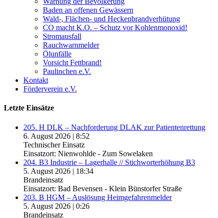
Warnung der Bevölkerung
Baden an offenen Gewässern
Wald-, Flächen- und Heckenbrandverhütung
CO macht K.O. – Schutz vor Kohlenmonoxid!
Stromausfall
Rauchwarnmelder
Ölunfälle
Vorsicht Fettbrand!
Paulinchen e.V.
Kontakt
Förderverein e.V.
Letzte Einsätze
205. H DLK – Nachforderung DLAK zur Patientenrettung
6. August 2026
|
8:52
Technischer Einsatz
Einsatzort: Nienwohlde - Zum Sowelaken
204. B3 Industrie – Lagerhalle // Stichworterhöhung B3
5. August 2026
|
18:34
Brandeinsatz
Einsatzort: Bad Bevensen - Klein Bünstorfer Straße
203. B HGM – Auslösung Heimgefahrenmelder
5. August 2026
|
0:26
Brandeinsatz