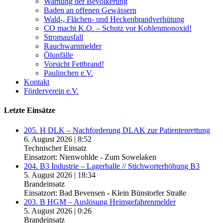
Warnung der Bevölkerung
Baden an offenen Gewässern
Wald-, Flächen- und Heckenbrandverhütung
CO macht K.O. – Schutz vor Kohlenmonoxid!
Stromausfall
Rauchwarnmelder
Ölunfälle
Vorsicht Fettbrand!
Paulinchen e.V.
Kontakt
Förderverein e.V.
Letzte Einsätze
205. H DLK – Nachforderung DLAK zur Patientenrettung
6. August 2026
|
8:52
Technischer Einsatz
Einsatzort: Nienwohlde - Zum Sowelaken
204. B3 Industrie – Lagerhalle // Stichworterhöhung B3
5. August 2026
|
18:34
Brandeinsatz
Einsatzort: Bad Bevensen - Klein Bünstorfer Straße
203. B HGM – Auslösung Heimgefahrenmelder
5. August 2026
|
0:26
Brandeinsatz