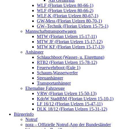
AB Gefahrgut
WLF (Florian Uelzen 80-66-1)
WLF (Florian Uelzen 80-66-2)
WLF-K (Florian Uelzen 80-67-1)
GW-Mess (Florian Uelzen 80-70-1)
GW–Technik (Florian Uelzen 15-75-1)
Mannschaftstransportwagen
MTW (Florian Uelzen 15-17-11)
MTW JF (Florian Uelzen 15-17-12)
MTW KF (Florian Uelzen 15-17-13)
Anhänger
Schlauchboot (Wasser- u. Eisrettung)
RTB2 (Florian Uelzen 15-78-12)
Feuerwehrboot (Eule 1)
Schaum-Wasserwerfer
Streuanhänger
Transportanhänger
Ehemalige Fahrzeuge
VRW (Florian Uelzen 15-50-13)
KdoW StadtBM (Florian Uelzen 15-10-1)
LF 16/12 (Florian Uelzen 15-47-11)
DLK 18/12 (Florian Uelzen 15-31-12)
Bürgerinfo
Notruf
nora – Offizielle Notruf-App der Bundesländer