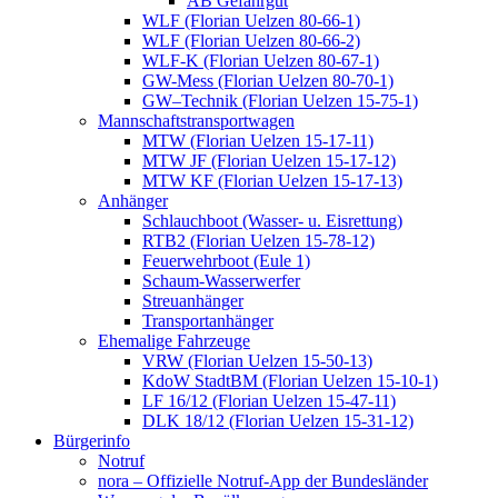
AB Gefahrgut
WLF (Florian Uelzen 80-66-1)
WLF (Florian Uelzen 80-66-2)
WLF-K (Florian Uelzen 80-67-1)
GW-Mess (Florian Uelzen 80-70-1)
GW–Technik (Florian Uelzen 15-75-1)
Mannschaftstransportwagen
MTW (Florian Uelzen 15-17-11)
MTW JF (Florian Uelzen 15-17-12)
MTW KF (Florian Uelzen 15-17-13)
Anhänger
Schlauchboot (Wasser- u. Eisrettung)
RTB2 (Florian Uelzen 15-78-12)
Feuerwehrboot (Eule 1)
Schaum-Wasserwerfer
Streuanhänger
Transportanhänger
Ehemalige Fahrzeuge
VRW (Florian Uelzen 15-50-13)
KdoW StadtBM (Florian Uelzen 15-10-1)
LF 16/12 (Florian Uelzen 15-47-11)
DLK 18/12 (Florian Uelzen 15-31-12)
Bürgerinfo
Notruf
nora – Offizielle Notruf-App der Bundesländer