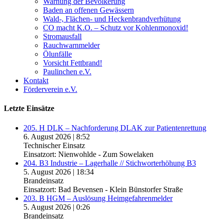
Warnung der Bevölkerung
Baden an offenen Gewässern
Wald-, Flächen- und Heckenbrandverhütung
CO macht K.O. – Schutz vor Kohlenmonoxid!
Stromausfall
Rauchwarnmelder
Ölunfälle
Vorsicht Fettbrand!
Paulinchen e.V.
Kontakt
Förderverein e.V.
Letzte Einsätze
205. H DLK – Nachforderung DLAK zur Patientenrettung
6. August 2026
|
8:52
Technischer Einsatz
Einsatzort: Nienwohlde - Zum Sowelaken
204. B3 Industrie – Lagerhalle // Stichworterhöhung B3
5. August 2026
|
18:34
Brandeinsatz
Einsatzort: Bad Bevensen - Klein Bünstorfer Straße
203. B HGM – Auslösung Heimgefahrenmelder
5. August 2026
|
0:26
Brandeinsatz