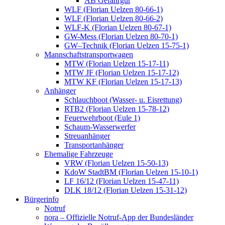
AB Gefahrgut
WLF (Florian Uelzen 80-66-1)
WLF (Florian Uelzen 80-66-2)
WLF-K (Florian Uelzen 80-67-1)
GW-Mess (Florian Uelzen 80-70-1)
GW–Technik (Florian Uelzen 15-75-1)
Mannschaftstransportwagen
MTW (Florian Uelzen 15-17-11)
MTW JF (Florian Uelzen 15-17-12)
MTW KF (Florian Uelzen 15-17-13)
Anhänger
Schlauchboot (Wasser- u. Eisrettung)
RTB2 (Florian Uelzen 15-78-12)
Feuerwehrboot (Eule 1)
Schaum-Wasserwerfer
Streuanhänger
Transportanhänger
Ehemalige Fahrzeuge
VRW (Florian Uelzen 15-50-13)
KdoW StadtBM (Florian Uelzen 15-10-1)
LF 16/12 (Florian Uelzen 15-47-11)
DLK 18/12 (Florian Uelzen 15-31-12)
Bürgerinfo
Notruf
nora – Offizielle Notruf-App der Bundesländer