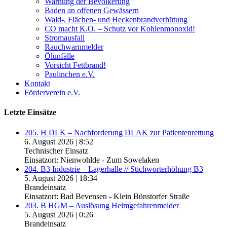
Warnung der Bevölkerung
Baden an offenen Gewässern
Wald-, Flächen- und Heckenbrandverhütung
CO macht K.O. – Schutz vor Kohlenmonoxid!
Stromausfall
Rauchwarnmelder
Ölunfälle
Vorsicht Fettbrand!
Paulinchen e.V.
Kontakt
Förderverein e.V.
Letzte Einsätze
205. H DLK – Nachforderung DLAK zur Patientenrettung
6. August 2026
|
8:52
Technischer Einsatz
Einsatzort: Nienwohlde - Zum Sowelaken
204. B3 Industrie – Lagerhalle // Stichworterhöhung B3
5. August 2026
|
18:34
Brandeinsatz
Einsatzort: Bad Bevensen - Klein Bünstorfer Straße
203. B HGM – Auslösung Heimgefahrenmelder
5. August 2026
|
0:26
Brandeinsatz