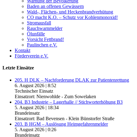
Warnung der Bevölkerung
Baden an offenen Gewässern
Wald-, Flächen- und Heckenbrandverhütung
CO macht K.O. – Schutz vor Kohlenmonoxid!
Stromausfall
Rauchwarnmelder
Ölunfälle
Vorsicht Fettbrand!
Paulinchen e.V.
Kontakt
Förderverein e.V.
Letzte Einsätze
205. H DLK – Nachforderung DLAK zur Patientenrettung
6. August 2026
|
8:52
Technischer Einsatz
Einsatzort: Nienwohlde - Zum Sowelaken
204. B3 Industrie – Lagerhalle // Stichworterhöhung B3
5. August 2026
|
18:34
Brandeinsatz
Einsatzort: Bad Bevensen - Klein Bünstorfer Straße
203. B HGM – Auslösung Heimgefahrenmelder
5. August 2026
|
0:26
Brandeinsatz