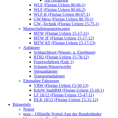
AB Gefahrgut
WLF (Florian Uelzen 80-66-1)
WLF (Florian Uelzen 80-66-2)
WLF-K (Florian Uelzen 80-67-1)
GW-Mess (Florian Uelzen 80-70-1)
GW–Technik (Florian Uelzen 15-75-1)
Mannschaftstransportwagen
MTW (Florian Uelzen 15-17-11)
MTW JF (Florian Uelzen 15-17-12)
MTW KF (Florian Uelzen 15-17-13)
Anhänger
Schlauchboot (Wasser- u. Eisrettung)
RTB2 (Florian Uelzen 15-78-12)
Feuerwehrboot (Eule 1)
Schaum-Wasserwerfer
Streuanhänger
Transportanhänger
Ehemalige Fahrzeuge
VRW (Florian Uelzen 15-50-13)
KdoW StadtBM (Florian Uelzen 15-10-1)
LF 16/12 (Florian Uelzen 15-47-11)
DLK 18/12 (Florian Uelzen 15-31-12)
Bürgerinfo
Notruf
nora – Offizielle Notruf-App der Bundesländer