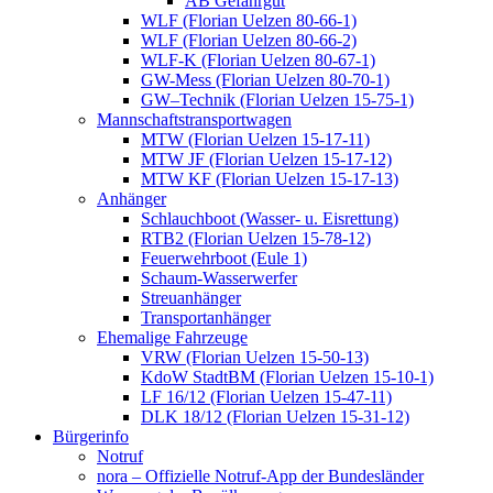
AB Gefahrgut
WLF (Florian Uelzen 80-66-1)
WLF (Florian Uelzen 80-66-2)
WLF-K (Florian Uelzen 80-67-1)
GW-Mess (Florian Uelzen 80-70-1)
GW–Technik (Florian Uelzen 15-75-1)
Mannschaftstransportwagen
MTW (Florian Uelzen 15-17-11)
MTW JF (Florian Uelzen 15-17-12)
MTW KF (Florian Uelzen 15-17-13)
Anhänger
Schlauchboot (Wasser- u. Eisrettung)
RTB2 (Florian Uelzen 15-78-12)
Feuerwehrboot (Eule 1)
Schaum-Wasserwerfer
Streuanhänger
Transportanhänger
Ehemalige Fahrzeuge
VRW (Florian Uelzen 15-50-13)
KdoW StadtBM (Florian Uelzen 15-10-1)
LF 16/12 (Florian Uelzen 15-47-11)
DLK 18/12 (Florian Uelzen 15-31-12)
Bürgerinfo
Notruf
nora – Offizielle Notruf-App der Bundesländer