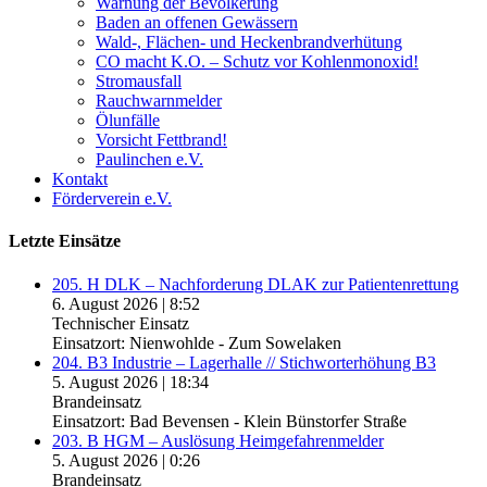
Warnung der Bevölkerung
Baden an offenen Gewässern
Wald-, Flächen- und Heckenbrandverhütung
CO macht K.O. – Schutz vor Kohlenmonoxid!
Stromausfall
Rauchwarnmelder
Ölunfälle
Vorsicht Fettbrand!
Paulinchen e.V.
Kontakt
Förderverein e.V.
Letzte Einsätze
205. H DLK – Nachforderung DLAK zur Patientenrettung
6. August 2026
|
8:52
Technischer Einsatz
Einsatzort: Nienwohlde - Zum Sowelaken
204. B3 Industrie – Lagerhalle // Stichworterhöhung B3
5. August 2026
|
18:34
Brandeinsatz
Einsatzort: Bad Bevensen - Klein Bünstorfer Straße
203. B HGM – Auslösung Heimgefahrenmelder
5. August 2026
|
0:26
Brandeinsatz